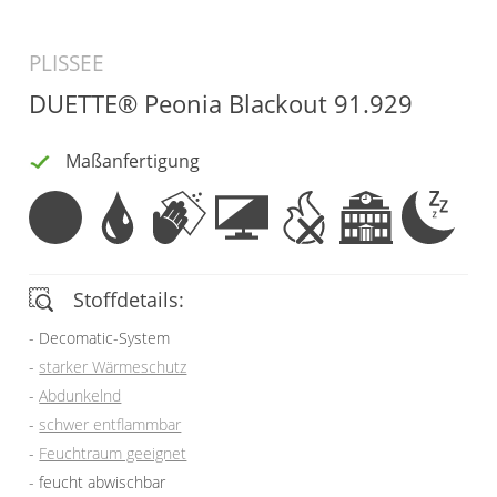
Vorhangschals
Kissen
PLISSEE
Ösenschals
Tischdecke
DUETTE® Peonia Blackout 91.929
Fensterbilder
Maßanfertigung
Gardinenstange
Stoffe
Panneaux
Stoffdetails:
Decomatic-System
starker Wärmeschutz
Abdunkelnd
schwer entflammbar
Feuchtraum geeignet
feucht abwischbar