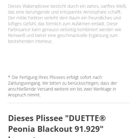
Dieses Wabenplissee besticht durch ein zartes, sanftes Weiß,
das eine beruhigende und entspannte Atmosphäre schafft.
Der milde Farbton verleiht dem Raum ein freundliches und
luftiges Gefühl, das förmlich zum Aufatmen einlädt. Diese
Farbnuance kann genauso vielseitig kombiniert werden wie
Reinweiß und bietet eine geschmackvolle Ergänzung zum
bestehenden Interieur.
* Die Fertigung Ihres Plissees erfolgt sofort nach
Zahlungseingang. Wir bitten zu berücksichtigen, dass der
anschließende Versand weitere ein bis zwei Werktage in
Anspruch nimmt.
Dieses Plissee "DUETTE®
Peonia Blackout 91.929"