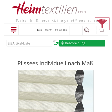
PRODUKTE
Partner für Raumausstattung und Sonnenschutz
FILTER
Tel.:
03741 - 59 33 465
schließen
Beschreibung
Artikel-Liste
Plissee
Plissees individuell nach Maß!
Plissee nach Maß
Faltstores in
Standardgrößen
Wabenplissee
Verdunklungsplissee
Sonnenschutz Plissee