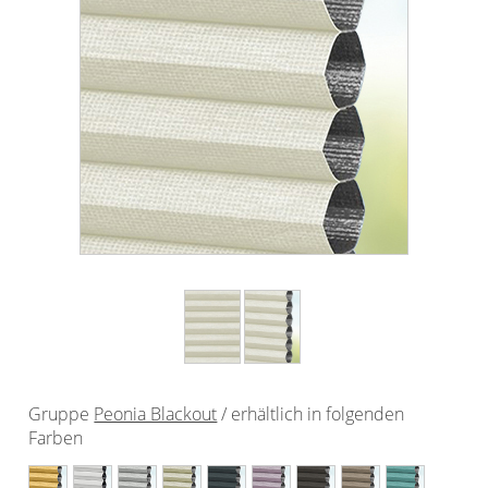
Outdoor-Plissees
Plissee mit Muster
Plissee günstig
Bildergalerie
Plissee Modelle
Plissee Befestigungen
Plissee Messanleitung
Plissee Waschanleitung
Schienensysteme
Zubehör / Ersatzteile
Gruppe
Peonia Blackout
/ erhältlich in folgenden
Rollo
Farben
Dachfenster Rollo
Rollos nach Maß