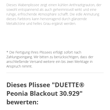
Dieses Wabenplissee zeigt einen kühlen Anthrazitgrauton, der
sowohl entspannend als auch geheimnisvoll wirkt und eine
ruhige, erfrischende Atmosphäre schafft. Die edle Anmutung
dieses Farbtons kann hervorragend durch glänzende
Metallictöne und helles Grau ergänzt werden.
* Die Fertigung Ihres Plissees erfolgt sofort nach
Zahlungseingang. Wir bitten zu berücksichtigen, dass der
anschließende Versand weitere ein bis zwei Werktage in
Anspruch nimmt.
Dieses Plissee "DUETTE®
Peonia Blackout 30.929"
bewerten: