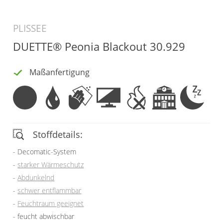
Vorhangschals
Kissen
PLISSEE
Ösenschals
Tischdecke
DUETTE® Peonia Blackout 30.929
Fensterbilder
Maßanfertigung
Gardinenstange
Stoffe
Panneaux
Stoffdetails:
Decomatic-System
starker Wärmeschutz
Abdunkelnd
schwer entflammbar
Feuchtraum geeignet
feucht abwischbar