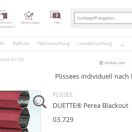
stenloser
Bewertungen
FAQ
erversand *
llo
Raffrollo
Flächenvorhang
Lamellenvorhang
...
ckout 03.729
Artikel-Liste
Plissees individuell nach
PLISSEE
DUETTE® Perea Blackout
03.729