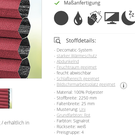
Maßanfertigung
Stoffdetails:
Decomatic-System
starker Wärmeschutz
Abdunkelnd
Feuchtraum geeignet
feucht abwischbar
Schlafbereich geeignet
Bildschirmarbeitsplatz geeignet
Material: 100% Polyester
Stoffbreite: 2250 mm
Faltenbreite: 25 mm
Musterung:
Uni
Grundfarbton: Rot
Farbton: Signalrot
t
/ erhältlich in
Rückseite: weiß
Preisgruppe: 4