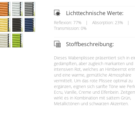
Lichttechnische Werte:
Reflexion: 77%
|
Absorption: 23%
|
Transmission: 0%
Stoffbeschreibung:
Dieses Wabenplissee präsentiert sich in e
gedämpften, aber zugleich markanten und
intensiven Rot, welches an Himbeerrot eri
und eine warme, gemütliche Atmosphäre
vermittelt. Um das rote Plissee optimal zu
ergänzen, eignen sich sanfte Töne wie Perl
Ecru, Vanille, Creme und Elfenbein. Zeitge
wirkt es in Kombination mit sattem Grün,
Metallictönen und schwarzen Akzenten.