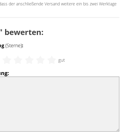
, dass der anschließende Versand weitere ein bis zwei Werktage
" bewerten:
ng
(Sterne)
:
t
gut
ng: