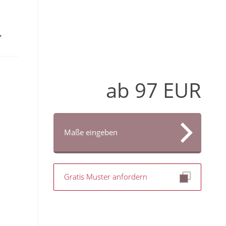
ab
97
EUR
Maße eingeben
Gratis Muster anfordern