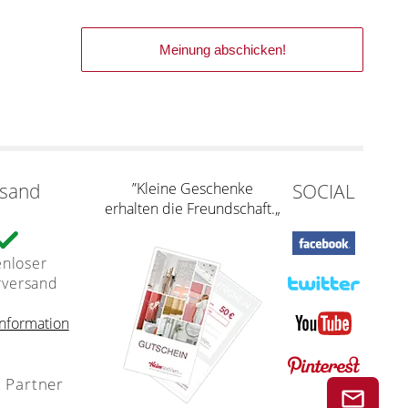
rsand
”Kleine Geschenke
SOCIAL
erhalten die Freundschaft.„
enloser
rversand
nformation
 Partner