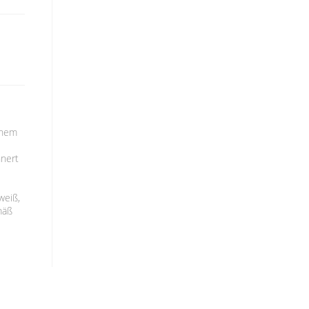
inem
nnert
weiß,
mäß