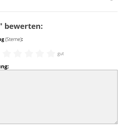
" bewerten:
ng
(Sterne)
:
t
gut
ng: