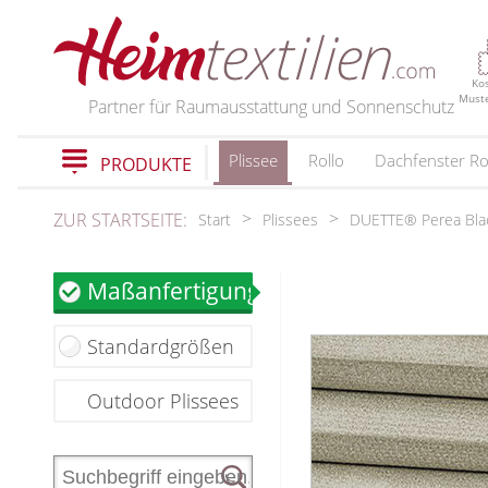
PRODUKTE
Ko
Must
Partner für Raumausstattung und Sonnenschutz
Plissee
Rollo
Dachfenster Ro
PRODUKTE
schließen
ZUR STARTSEITE:
Start
Plissees
DUETTE® Perea Bla
Plissee
Maßanfertigung
Plissee nach Maß
Faltstores in Standardgrößen
Standardgrößen
Wabenplissee
Verdunklungsplissee
Outdoor Plissees
Sonnenschutz Plissee
Outdoor-Plissees
Plissee mit Muster