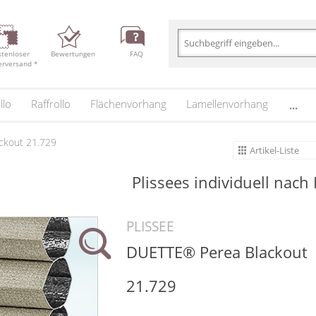
stenloser
Bewertungen
FAQ
erversand *
llo
Raffrollo
Flächenvorhang
Lamellenvorhang
...
ckout 21.729
Artikel-Liste
Plissees individuell nach
PLISSEE
DUETTE® Perea Blackout
21.729