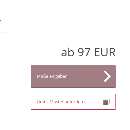
ab
97
EUR
Maße eingeben
Gratis Muster anfordern