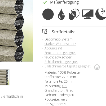
Maßanfertigung
Stoffdetails:
Decomatic-System
starker Wärmeschutz
Abdunkelnd
Feuchtraum geeignet
feucht abwischbar
Schlafbereich geeignet
Bildschirmarbeitsplatz geeignet
Material: 100% Polyester
Stoffbreite: 2250 mm
Faltenbreite: 25 mm
Musterung:
Uni
Grundfarbton: Grau
Farbton: Seidengrau
t
/ erhältlich in
Rückseite: weiß
Preisgruppe: 4