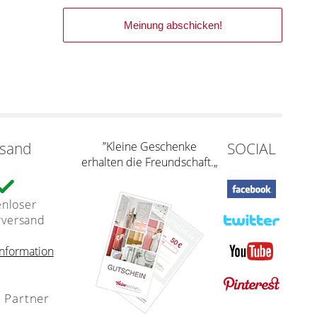
rsand
”Kleine Geschenke
SOCIAL
erhalten die Freundschaft.„
enloser
rversand
nformation
 Partner