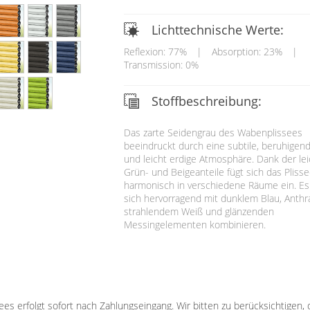
Lichttechnische Werte:
Reflexion: 77%
|
Absorption: 23%
|
Transmission: 0%
Stoffbeschreibung:
Das zarte Seidengrau des Wabenplissees
beeindruckt durch eine subtile, beruhigen
und leicht erdige Atmosphäre. Dank der le
Grün- und Beigeanteile fügt sich das Pliss
harmonisch in verschiedene Räume ein. Es 
sich hervorragend mit dunklem Blau, Anthra
strahlendem Weiß und glänzenden
Messingelementen kombinieren.
sees erfolgt sofort nach Zahlungseingang. Wir bitten zu berücksichtigen