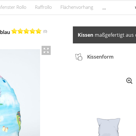
fenster Rollo
Raffrollo
Flächenvorhang
...
(0)
lblau
Kissen
maßgefertigt aus 
Kissenform