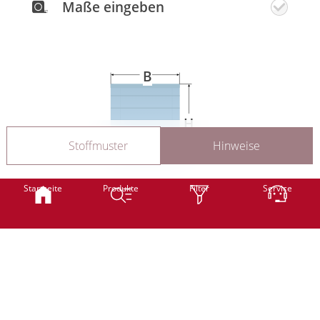
Maße eingeben
Gratis
Stoffmuster
bestellen
B
Es können Farbabweichungen zwischen
Bildschirmdarstellung und Produkt
H
auftreten. Bitte nehmen Sie Kontakt mit
Smart
Classic
Stoffmuster
Hinweise
uns auf. Wir senden Ihnen gerne ein
Muster zur Ansicht.
Startseite
Produkte
Filter
Service
B
Breite
mm
Weiter
(min. 650 mm -
Stoffbedingt
max. 1350 mm)