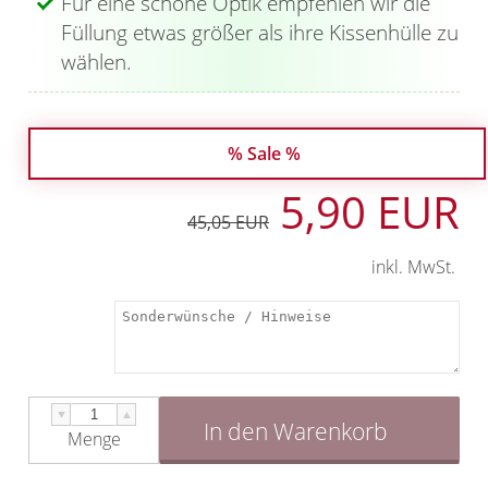
Für eine schöne Optik empfehlen wir die
Füllung etwas größer als ihre Kissenhülle zu
wählen.
% Sale %
5,90 EUR
45,05 EUR
inkl. MwSt.
▼
▲
In den Warenkorb
Menge