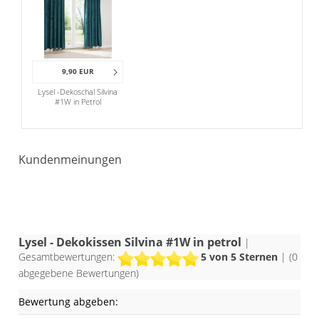
Polyesterwatte finden Sie separat im
Shop.
9,90 EUR
In Petrol wirkt die Kissenhülle edel und
Lysel -Dekoschal Silvina
erfrischend zugleich. Der angenehm
#1W in Petrol
dunkle Ton beruhigt und entspannt, lässt
sich mit hellen Beigetönen, mit rötlichem
Kundenmeinungen
Holz und dunklem Gelb toll kombinieren.
Mit Accessoires in verschiedenen
Abstufungen von Blau und Grau können
Sie ein ausgesprochen geschmackvolles
Lysel - Dekokissen Silvina #1W in petrol
|
Arrangement zaubern. Glänzende
Gesamtbewertungen:
5
von 5 Sternen
| (
0
Elemente in Gold und Messing
abgegebene Bewertungen)
unterstreichen das edle Flair.
Bewertung abgeben: