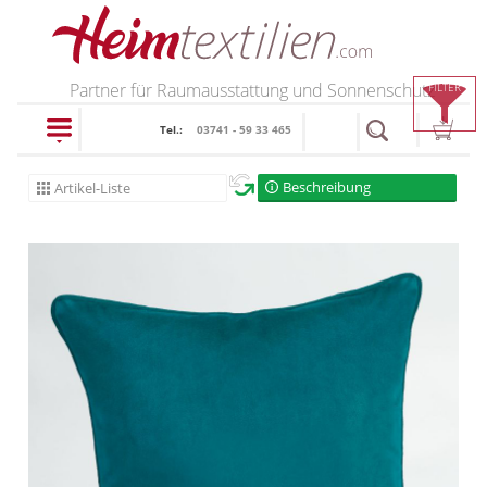
PRODUKTE
Partner für Raumausstattung und Sonnenschutz
FILTER
Tel.:
03741 - 59 33 465
schließen
Beschreibung
Artikel-Liste
Plissee
Rollo
Plissee nach Maß
Faltstores in
Dachfenster Rollo
Rollos nach Maß
Standardgrößen
Rollos in Standardgrößen
Raffrollo
Wabenplissee
Thermo Rollo
Flächenvorhang
Raffrollos nach Maß
Verdunklungsplissee
Doppelrollo
Raffrollos günstig
Lamellenvorhang
Sonnenschutz Plissee
Flächenvorhang nach