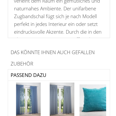
verleiht dem Raum ein gemütliches und
naturnahes Ambiente. Der unifarbene
Zugbandschal fügt sich je nach Modell
perfekt in jedes Interieur ein oder setzt
eindrucksvolle Akzente. Durch die in den
oberen Saum integrierten Raffbänder
wirft der Stoff dezente Falten. Es kommt
DAS KÖNNTE IHNEN AUCH GEFALLEN
viel Licht in den Raum, dieser wirkt
optisch größer, offen einladend und
ZUBEHÖR
freundlich. Mit blickdichten Stoffen, sei es
PASSEND DAZU
mit Motiv, Muster oder Struktur, lässt sich
dieser Zugbandschal ebenfalls
kombinieren. Die Aufhängung erfolgt mit
einem Schlaufenband. Gardinenstangen,
Raffhalter, Innenlaufhaken und weiteres