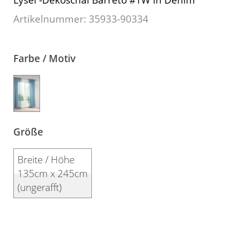
Kissen
Artikelnummer: 35933-
90334
Tischdecke
Fensterbilder
Farbe / Motiv
Gardinenstange
Stoffe
Panneaux
Größe
Breite / Höhe
135cm x 245cm
(ungerafft)