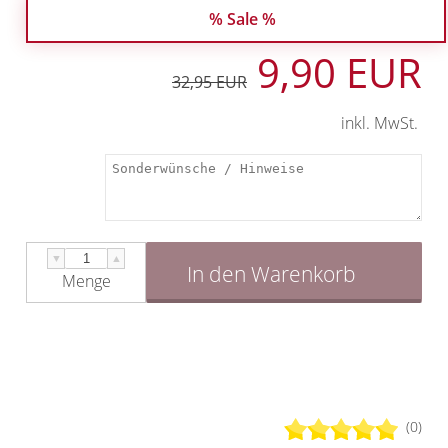
% Sale %
9,90 EUR
32,95 EUR
inkl. MwSt.
▼
▲
In den Warenkorb
Menge
(0)