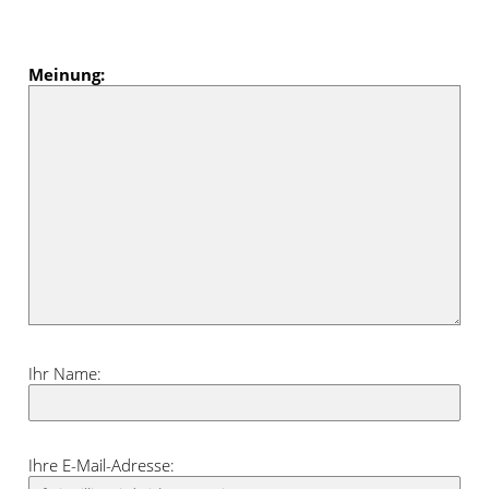
dem Zusammenspiel verschiedener
Blau- und Grautöne unterstreichen Sie
die kühle Eleganz.
Meinung:
Ihr Name:
Ihre E-Mail-Adresse: