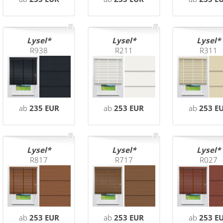
Lysel
Lysel
Lysel
R938
R211
R311
ab
235 EUR
ab
253 EUR
ab
253 E
Lysel
Lysel
Lysel
R817
R717
R027
ab
253 EUR
ab
253 EUR
ab
253 E