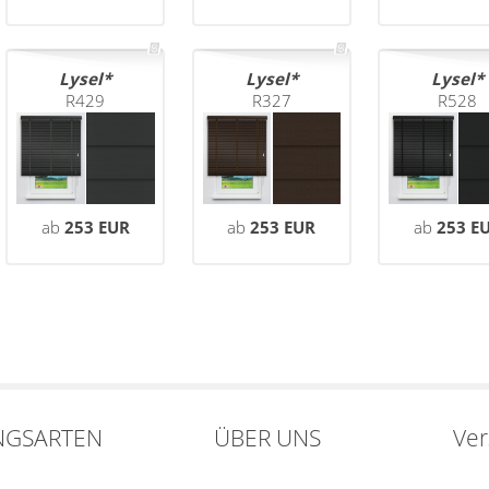
Lysel
Lysel
Lysel
R429
R327
R528
ab
253 EUR
ab
253 EUR
ab
253 E
NGSARTEN
ÜBER UNS
Ve