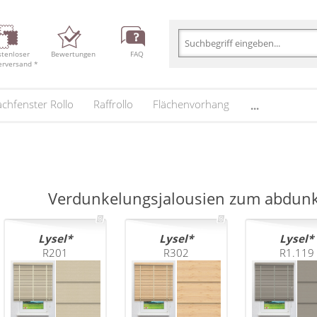
stenloser
Bewertungen
FAQ
erversand *
chfenster Rollo
Raffrollo
Flächenvorhang
...
Verdunkelungsjalousien zum abdun
Lysel
Lysel
Lysel
R201
R302
R1.119