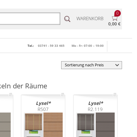
0
WARENKORB
0,00 €
Tel.:
03741 - 59 33 465
Mo - Fr: 07:00 – 19:00
keln der Räume
Lysel
Lysel
R507
R2.119