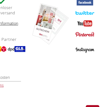
enloser
rversand
nformation
 Partner
kosten
ms