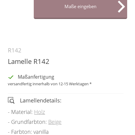
Maß
Maße eingeben
Sonnensegel
Scheibengardinen
Konfigurator
Gardinenschals
Outdoor-Plissees
Messanleitung
Fliegengitter
Schlaufenschals
Vorhangschals
Kissen
R142
Ösenschals
Lamelle R142
Tischdecke
Fensterbilder
Maßanfertigung
versandfertig innerhalb von 12-15 Werktagen *
Gardinenstange
Lamellendetails:
Stoffe
Material:
Holz
Panneaux
Grundfarbton:
Beige
Farbton: vanilla