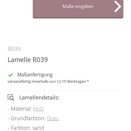
Maß
Maße eingeben
Sonnensegel
Scheibengardinen
Konfigurator
Gardinenschals
Outdoor-Plissees
Messanleitung
Fliegengitter
Schlaufenschals
Vorhangschals
Kissen
R039
Ösenschals
Lamelle R039
Tischdecke
Fensterbilder
Maßanfertigung
versandfertig innerhalb von 12-15 Werktagen *
Gardinenstange
Lamellendetails:
Stoffe
Material:
Holz
Panneaux
Grundfarbton:
Grau
Farbton: sand