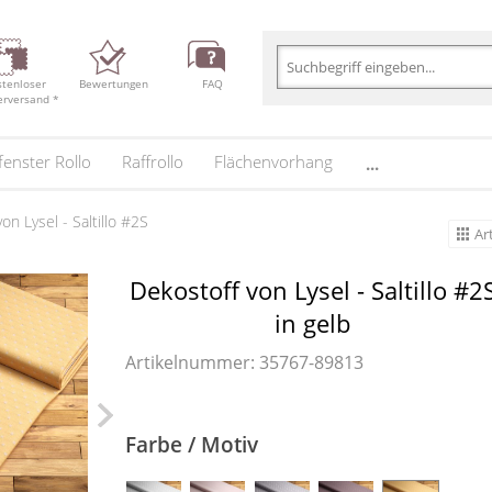
stenloser
Bewertungen
FAQ
erversand *
enster Rollo
Raffrollo
Flächenvorhang
...
on Lysel - Saltillo #2S
Ar
Dekostoff von Lysel - Saltillo #2
in gelb
Artikelnummer:
35767
-
89813
Farbe / Motiv