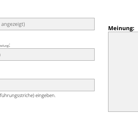
Meinung:
:
tellung)
führungsstriche) eingeben.