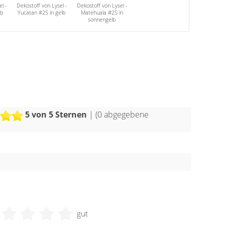
l -
Dekostoff von Lysel -
Dekostoff von Lysel -
lb
Yucatan #2S in gelb
Matehuala #2S in
sonnengelb
5
von 5 Sternen
| (
0
abgegebene
gut