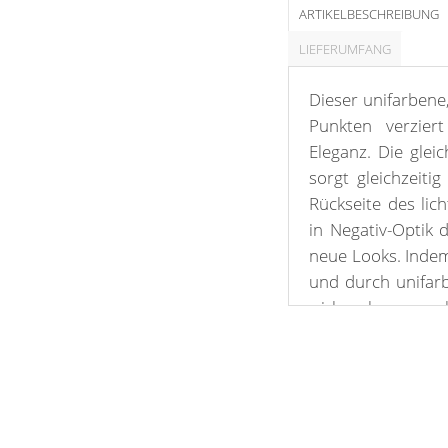
ARTIKELBESCHREIBUNG
LIEFERUMFANG
Dieser unifarbene,
Punkten verzier
Eleganz. Die gle
sorgt gleichzeiti
Rückseite des lich
in Negativ-Optik 
neue Looks. Indem
und durch unifar
wirken lassen, sc
Flair. Die gesäu
unterstreichen di
besteht zu fast gl
lässt sich schonen