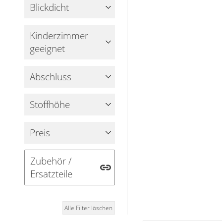
Fensterbilder
Blickdicht
Gardinenstange
Kinderzimmer
Stoffe
geeignet
Panneaux
Abschluss
Stoffhöhe
Preis
Zubehör /
Ersatzteile
Alle Filter löschen