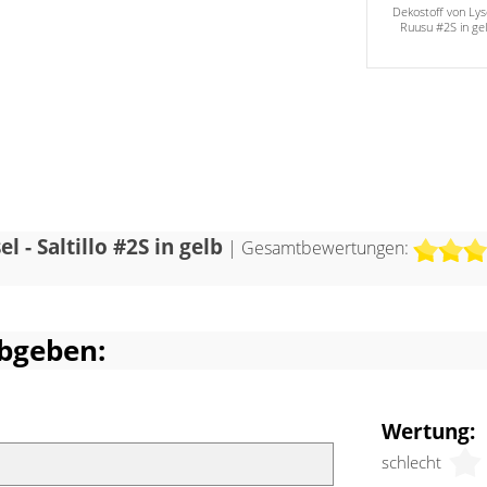
Dekostoff von Lyse
 Gelbton wohnen außerdem einige
Ruusu #2S in ge
cot inne. Besonders gut harmoniert der
mit hellen Holzmöbeln, sanftem Weiß und
 und Orangetönen. Ein freundliches und
ir entsteht. Viele Grünpflanzen und
n Graubraun können dieses noch
 und verleihen dem Raum noch mehr
Wohnlichkeit.
l - Saltillo #2S in gelb
| Gesamtbewertungen:
bgeben:
Wertung:
schlecht