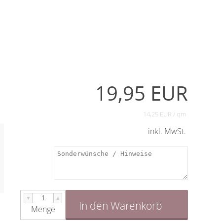
19,95 EUR
14,25 EUR / qm
inkl. MwSt.
▼
▲
In den Warenkorb
Menge