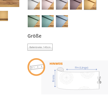
Größe
Ballenbreite: 140cm