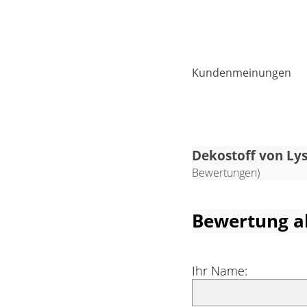
Diesem milden
Momente von Apri
gepunktete Stoff 
verwandten Gelb-
Kundenmeinungen
einladendes Fla
Accessoires i
unterstreichen
Lebendigkeit und 
Dekostoff von Lyse
Bewertungen)
Bewertung a
Ihr Name: