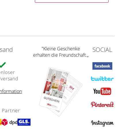
rsand
”Kleine Geschenke
SOCIAL
erhalten die Freundschaft.„
enloser
rversand
nformation
 Partner