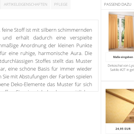
ARTIKELEIGENSCHAFTEN
PFLEGE
PASSEND DAZU
 feine Stoff ist mit silbern schimmernden
t und erhält dadurch eine verspielte
ichmäßige Anordnung der kleinen Punkte
g für eine ruhige, harmonische Aura. Die
Maße eingeben
tdurchlässigen Stoffes stellt das Muster
Dekoschal von Lys
dar, eine schöne Basis für immer wieder
Saltillo #2T in ge
 Sie mit Abstufungen der Farben spielen
bene Deko-Elemente das Muster für sich
haffen Sie ein einladendes gemütliches
mten Seiten und der gesäumte Abschluss
e hochwertige Verarbeitung. Das Gewebe
eichen Teilen aus Polyester und Polyacryl,
d bei 30 Grad reinigen.
24,95 EUR