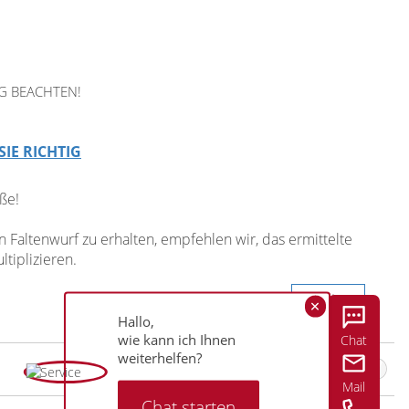
G BEACHTEN!
SIE RICHTIG
ße!
Faltenwurf zu erhalten, empfehlen wir, das ermittelte
tiplizieren.
Weiter
Hallo,
wie kann ich Ihnen
Chat
weiterhelfen?
Dekoschal von Lysel - Saltillo #2T in gelb
Mail
Chat starten