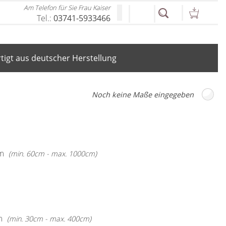
Am Telefon für Sie Frau Kaiser
Tel.:
03741-5933466
igt aus deutscher Herstellung
m
(min. 60cm - max. 1000cm)
m
(min. 30cm - max. 400cm)