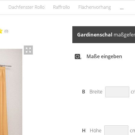
Dachfenster Rollo
Raffrollo
Flächenvorhang
...
(0)
Gardinenschal
maßgefert
Maße eingeben
B
Breite
c
H
Höhe
c