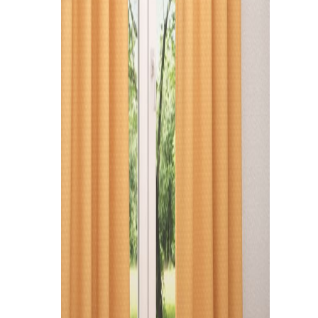
Kissen
Tischdecke
Fensterbilder
Gardinenstange
Stoffe
Panneaux