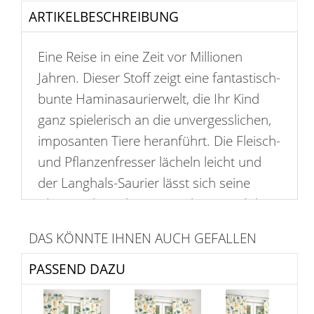
ARTIKELBESCHREIBUNG
Eine Reise in eine Zeit vor Millionen
Jahren. Dieser Stoff zeigt eine fantastisch-
bunte Haminasaurierwelt, die Ihr Kind
ganz spielerisch an die unvergesslichen,
imposanten Tiere heranführt. Die Fleisch-
und Pflanzenfresser lächeln leicht und
der Langhals-Saurier lässt sich seine
Blätter schmecken. Die Palmen und die
anderen Pflanzengewächse lassen das
DAS KÖNNTE IHNEN AUCH GEFALLEN
Design zusammen mit dem hellen
Hintergrund beinahe tropisch aussehen.
PASSEND DAZU
Fantasievoll und fröhlich wirkt es
insgesamt, die bunten Farben sorgen