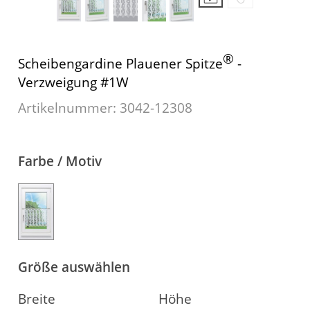
Fensterbilder
Gardinenstange
®
Scheibengardine Plauener Spitze
-
Verzweigung #1W
Stoffe
Artikelnummer: 3042-
12308
Panneaux
Farbe / Motiv
Größe auswählen
Breite
Höhe