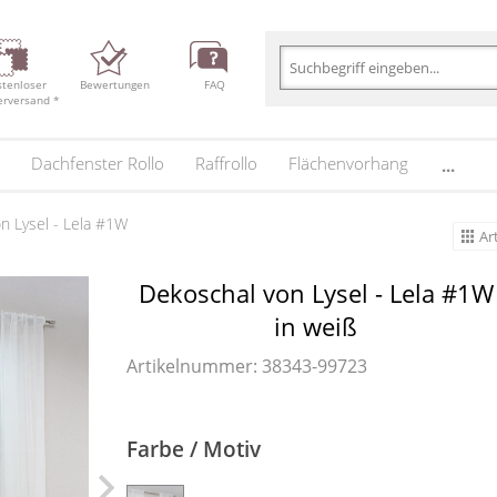
stenloser
Bewertungen
FAQ
erversand *
Dachfenster Rollo
Raffrollo
Flächenvorhang
...
n Lysel - Lela #1W
Ar
Dekoschal von Lysel - Lela #1W
in weiß
Artikelnummer: 38343-
99723
Farbe / Motiv