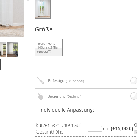
Größe
Breite / Höhe
140cm x 245cm
(ungerafft)
Befestigung
(Optional)
Bedienung
(Optional)
individuelle Anpassung:
kürzen von unten auf
cm
(+15,00 €)
Gesamthöhe