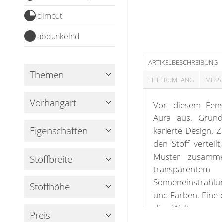
Kissen
dimout
Tischdecke
abdunkelnd
Fensterbilder
ARTIKELBESCHREIBUNG
Gardinenstange
Themen
LIEFERUMFANG
MESS
Stoffe
Vorhangart
Von diesem Fens
Panneaux
Aura aus. Grun
Eigenschaften
karierte Design. Z
den Stoff verteil
Muster zusamm
Stoffbreite
transparentem
Sonneneinstrahlu
Stoffhöhe
und Farben. Eine 
die Welt vor u
Preis
verbindet. Auf f