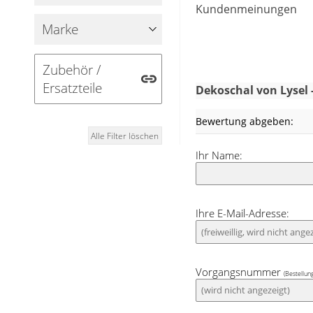
Kundenmeinungen
Vorhang ebenfalls
Marke
akkurat gesäumt,
eingearbeitete
Zubehör /
Handgriffen erle
Ersatzteile
passendes Zubehö
Dekoschal von Lysel 
hin zu Zierspa
Bewertung abgeben:
schonend bei 30°
Alle Filter löschen
Ihr Name:
Mit weißen 
Gestaltungsmögli
Stoff zusammen m
Ihre E-Mail-Adresse:
Trend Schwarz-Wei
oder Orange seh
fröhlich aus. 
Kombinationsvaria
Vorgangsnummer
(Bestellun
beruhigend aus.