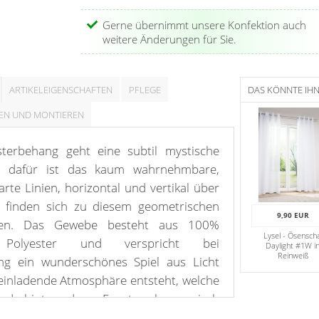
Gerne übernimmt unsere Konfektion auch
weitere Änderungen für Sie.
ARTIKELEIGENSCHAFTEN
PFLEGE
DAS KÖNNTE IH
EN UND MONTIEREN
terbehang geht eine subtil mystische
d dafür ist das kaum wahrnehmbare,
arte Linien, horizontal und vertikal über
t, finden sich zu diesem geometrischen
9,90 EUR
en. Das Gewebe besteht aus 100%
Lysel - Ösensch
 Polyester und verspricht bei
Daylight #1W i
Reinweiß
ng ein wunderschönes Spiel aus Licht
einladende Atmosphäre entsteht, welche
nd hinter dem Fenster harmonisch
unktionaler Ebene kann der dekorative