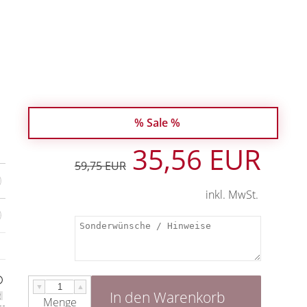
% Sale %
35,56 EUR
59,75 EUR
inkl. MwSt.
▼
▲
In den Warenkorb
Menge