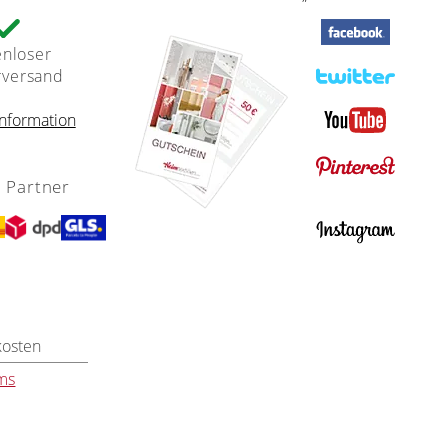
enloser
rversand
nformation
 Partner
kosten
ms