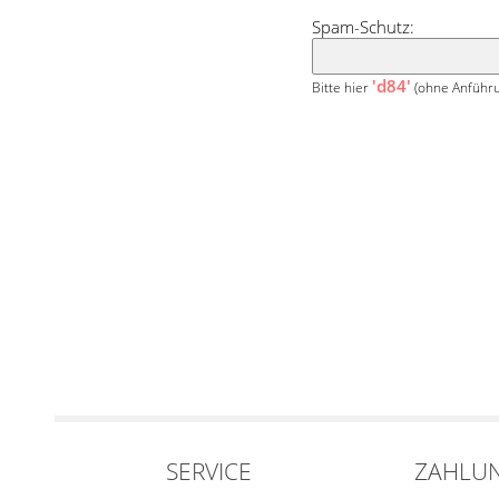
Spam-Schutz:
'd84'
Bitte hier
(ohne Anführu
SERVICE
ZAHLU