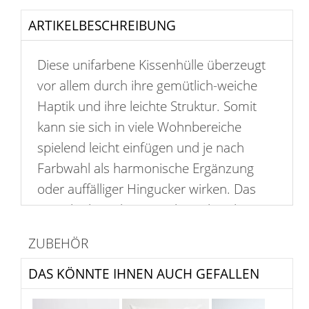
ARTIKELBESCHREIBUNG
Diese unifarbene Kissenhülle überzeugt
vor allem durch ihre gemütlich-weiche
Haptik und ihre leichte Struktur. Somit
kann sie sich in viele Wohnbereiche
spielend leicht einfügen und je nach
Farbwahl als harmonische Ergänzung
oder auffälliger Hingucker wirken. Das
Gewebe besteht aus Polyacryl und
Polyester und ist nicht waschbar. Suchen
ZUBEHÖR
Sie dazu eine passende Kissenfüllung,
finden Sie diese ebenfalls im Shop.
DAS KÖNNTE IHNEN AUCH GEFALLEN