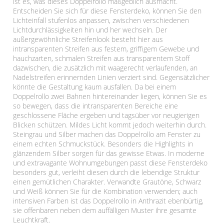
ist es, was dieses Doppelrollo maßgeblich ausmacht.
Entscheiden Sie sich für diese Fensterdeko, können Sie den
Lichteinfall stufenlos anpassen, zwischen verschiedenen
Lichtdurchlässigkeiten hin und her wechseln. Der
außergewöhnliche Streifenlook besteht hier aus
intransparenten Streifen aus festem, griffigem Gewebe und
hauchzarten, schmalen Streifen aus transparentem Stoff
dazwischen, die zusätzlich mit waagerecht verlaufenden, an
Nadelstreifen erinnernden Linien verziert sind. Gegensätzlicher
könnte die Gestaltung kaum ausfallen. Da bei einem
Doppelrollo zwei Bahnen hintereinander liegen, können Sie es
so bewegen, dass die intransparenten Bereiche eine
geschlossene Fläche ergeben und tagsüber vor neugierigen
Blicken schützen. Mildes Licht kommt jedoch weiterhin durch.
Steingrau und Silber machen das Doppelrollo am Fenster zu
einem echten Schmuckstück. Besonders die Highlights in
glänzendem Silber sorgen für das gewisse Etwas. In moderne
und extravagante Wohnumgebungen passt diese Fensterdeko
besonders gut, verleiht diesen durch die lebendige Struktur
einen gemütlichen Charakter. Verwandte Grautöne, Schwarz
und Weiß können Sie für die Kombination verwenden; auch
intensiven Farben ist das Doppelrollo in Anthrazit ebenbürtig,
sie offenbaren neben dem auffälligen Muster ihre gesamte
Leuchtkraft.