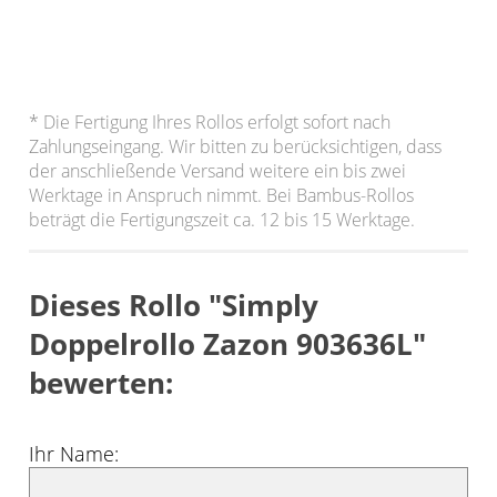
* Die Fertigung Ihres Rollos erfolgt sofort nach
Zahlungseingang. Wir bitten zu berücksichtigen, dass
der anschließende Versand weitere ein bis zwei
Werktage in Anspruch nimmt. Bei Bambus-Rollos
beträgt die Fertigungszeit ca. 12 bis 15 Werktage.
Dieses Rollo "Simply
Doppelrollo Zazon 903636L"
bewerten:
Ihr Name: