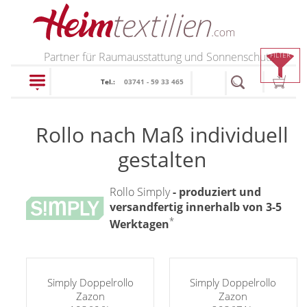
PRODUKTE
Partner für Raumausstattung und Sonnenschutz
FILTER
Tel.:
03741 - 59 33 465
schließen
Rollo nach Maß individuell
Plissee
gestalten
Rollo
Plissee nach Maß
Rollo Simply
- produziert und
Faltstores in
versandfertig innerhalb von 3-5
Rollos nach Maß
Standardgrößen
*
Werktagen
Rollos in Standardgrößen
Wabenplissee
Thermo Rollo
Verdunklungsplissee
Doppelrollo
Simply Doppelrollo
Simply Doppelrollo
Sonnenschutz Plissee
Zazon
Zazon