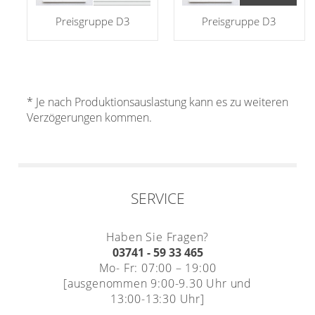
Maß
Standard Raffrollos
Jalousien
Lamellen nach Maß
Preisgruppe D3
Preisgruppe D3
Standard
Zubehör für Raffrollos
Fensterformen
Markisenstoff
Jalousien nach Maß
Flächengardinen
Ausstattung / Details
günstige Jalousien in
Technik
Balkon
Markisenstoff nach Maß
Standardgrößen
Individual Druck
Sichtschutz
Zubehör für Vorhänge in
* Je nach Produktionsauslastung kann es zu weiteren
Holzjalousien
Messanleitung
Standardgrößen
Verzögerungen kommen.
Scheibengardinen
Balkonbespannung nach
Maß
Jalousie ausmessen
Lamellen Ersatzteile &
Sonnensegel
Scheibengardinen
Zubehör
Konfigurator
Jalousien ohne Bohren
Gardinenschals
Outdoor-Plissees
Galerie
SERVICE
Messanleitung
Fliegengitter
Schlaufenschals
Vorhangschals
Haben Sie Fragen?
Kissen
03741 - 59 33 465
Ösenschals
Mo- Fr: 07:00 – 19:00
Tischdecke
[ausgenommen 9:00-9.30 Uhr und
13:00-13:30 Uhr]
Fensterbilder