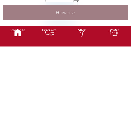
Hinweise
H
Smart
Classic
Startseite
Produkte
Filter
Service
B
Breite
mm
(min. 300 mm - max. 1200 mm)
H
Höhe
mm
Classic
Professional
Motor
(min. 500 mm - max. 1500 mm)