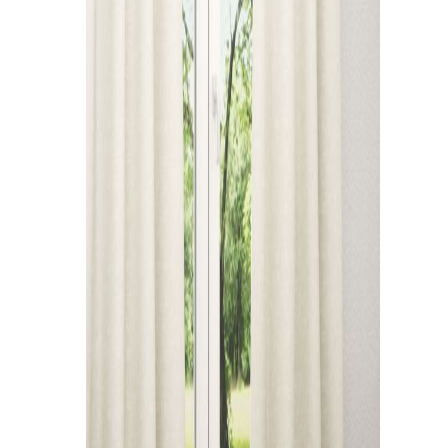
Kissen
Tischdecke
Fensterbilder
Gardinenstange
Stoffe
Panneaux