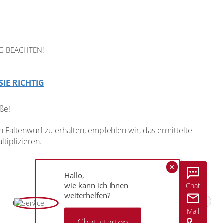
G BEACHTEN!
SIE RICHTIG
ße!
Faltenwurf zu erhalten, empfehlen wir, das ermittelte
tiplizieren.
Weiter
Hallo,
wie kann ich Ihnen
Chat
weiterhelfen?
Ösenschal von Lysel - Coahuila #2T in perlweiß
Mail
Chat starten