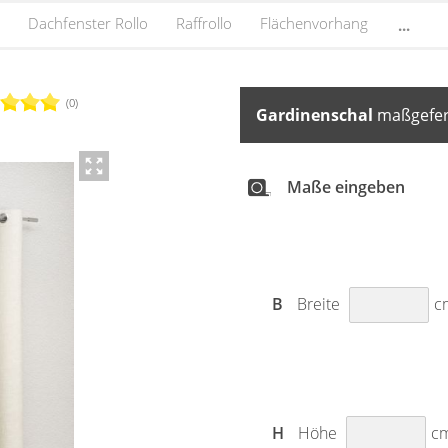
Dachfenster Rollo
Raffrollo
Flächenvorhang
...
(0)
Gardinenschal
maßgefert
Maße eingeben
B
Breite
c
H
Höhe
c