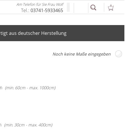
Am Telefon für Sie Frau Wolf
Tel.:
03741-5933465
igt aus deutscher Herstellung
m
(min. 60cm - max. 1000cm)
m
(min. 30cm - max. 400cm)