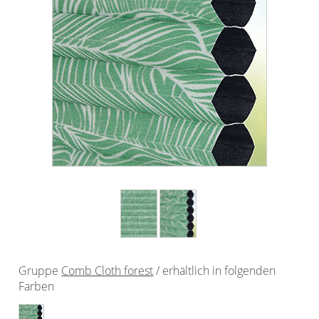
Outdoor-Plissees
Plissee mit Muster
Plissee günstig
Bildergalerie
Plissee Modelle
Plissee Befestigungen
Plissee Messanleitung
Plissee Waschanleitung
Schienensysteme
Zubehör / Ersatzteile
Gruppe
Comb Cloth forest
/ erhältlich in folgenden
Rollo
Farben
Dachfenster Rollo
Rollos nach Maß