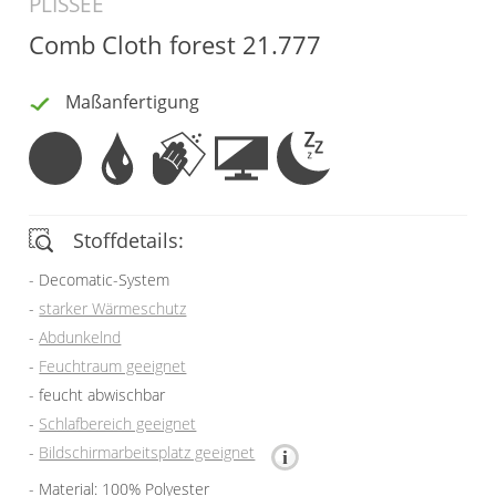
PLISSEE
Vorhangschals
Comb Cloth forest 21.777
Kissen
Ösenschals
Tischdecke
Maßanfertigung
Fensterbilder
Gardinenstange
Stoffe
Stoffdetails:
Panneaux
Decomatic-System
starker Wärmeschutz
Abdunkelnd
Feuchtraum geeignet
feucht abwischbar
Schlafbereich geeignet
Bildschirmarbeitsplatz geeignet
Material: 100% Polyester