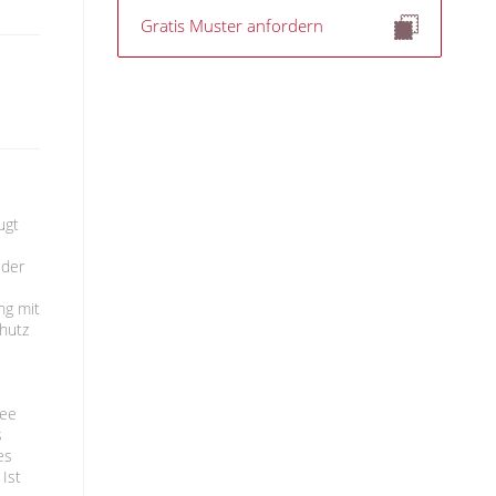
Gratis Muster anfordern
ugt
 der
ng mit
hutz
see
s
es
 Ist