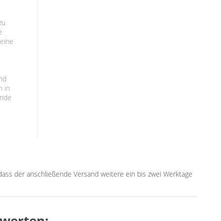
zu
e
 eine
nd
h in
ende
, dass der anschließende Versand weitere ein bis zwei Werktage
ewerten: