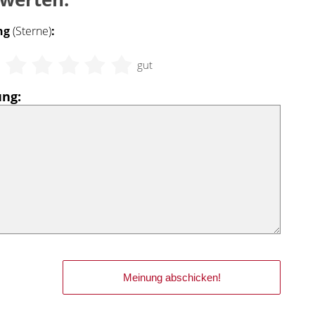
ng
(Sterne)
:
t
gut
ng: