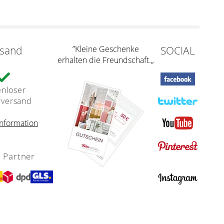
rsand
”Kleine Geschenke
SOCIAL
erhalten die Freundschaft.„
enloser
rversand
nformation
 Partner