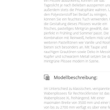
ein Plissee abdunkelnd, können Sie das
Tageslicht je nach Belieben aussperren un
außerdem stets die Privatsphäre wahren.
den Polyesterstoff bei Bedarf zu reinigen,
können Sie ein feuchtes Tuch verwenden. 
die Gestaltung dieses Plissees wurde ein
frisches, pastelliges Mintgrün gewählt, das
perfekt in Frühling und Sommer passt. Die
Kombination mit Reinweiß, hellem Holz un
weiteren Pastelltönen wie Vanille und Rosé
bieten sich besonders an. Mit Taupe und
rauchigen Grautönen sowie Deko in Messi
Kupfer und schwarzem Metall setzen Sie d
mintgrüne Plissee modern in Szene.
Modellbeschreibung:
Im Unterschied zu klassischen, verspannt
Wabenplissees für Rechteckfenster ist das
Wabenplissee XL freihängend. Mit einer
maximalen Breite von 3500 mm und einer
von bis zu 2700 mm verfügt es über eine f