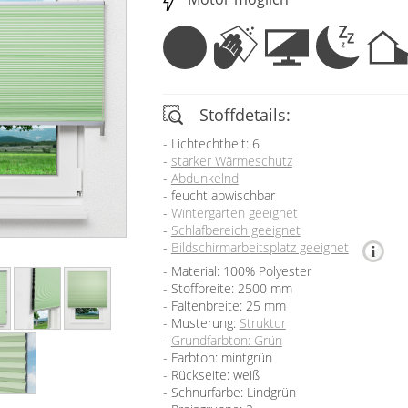
Stoffdetails:
Lichtechtheit: 6
starker Wärmeschutz
Abdunkelnd
feucht abwischbar
Wintergarten geeignet
Schlafbereich geeignet
Bildschirmarbeitsplatz geeignet
Material: 100% Polyester
Stoffbreite: 2500 mm
Faltenbreite: 25 mm
Musterung:
Struktur
Grundfarbton: Grün
Farbton: mintgrün
Rückseite: weiß
Schnurfarbe: Lindgrün