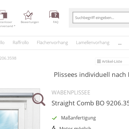
stenloser
Bewertungen
FAQ
erversand *
llo
Raffrollo
Flächenvorhang
Lamellenvorhang
...
9206.3598
Artikel-Liste
Plissees individuell nach
WABENPLISSEE
Straight Comb BO 9206.3
Maßanfertigung
Motor möglich