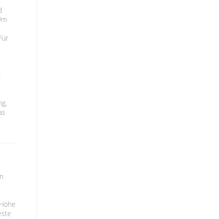
d
 Um
Für
d
ng,
as
en
 Höhe
este