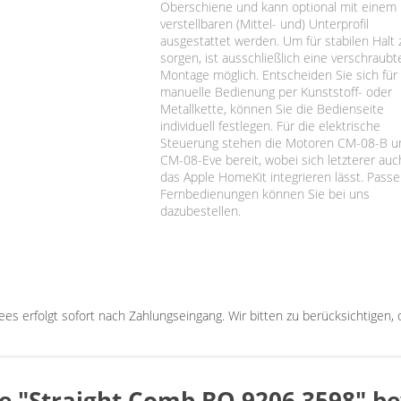
Oberschiene und kann optional mit einem
verstellbaren (Mittel- und) Unterprofil
ausgestattet werden. Um für stabilen Halt 
sorgen, ist ausschließlich eine verschraubt
Montage möglich. Entscheiden Sie sich für
manuelle Bedienung per Kunststoff- oder
Metallkette, können Sie die Bedienseite
individuell festlegen. Für die elektrische
Steuerung stehen die Motoren CM-08-B u
CM-08-Eve bereit, wobei sich letzterer auc
das Apple HomeKit integrieren lässt. Pass
Fernbedienungen können Sie bei uns
dazubestellen.
sees erfolgt sofort nach Zahlungseingang. Wir bitten zu berücksichtigen
ee "Straight Comb BO 9206.3598" b