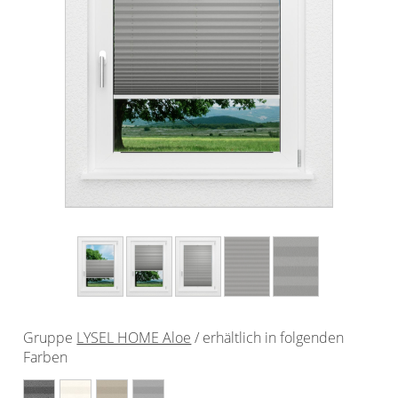
Outdoor-Plissees
Plissee mit Muster
Plissee günstig
Bildergalerie
Plissee Modelle
Plissee Befestigungen
Plissee Messanleitung
Plissee Waschanleitung
Schienensysteme
Zubehör / Ersatzteile
Gruppe
LYSEL HOME Aloe
/ erhältlich in folgenden
Rollo
Farben
Dachfenster Rollo
Rollos nach Maß