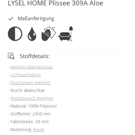
LYSEL HOME Plissee 309A Aloe
Vorhangschals
Kissen
Maßanfertigung
Ösenschals
Tischdecke
Fensterbilder
Gardinenstange
Stoffdetails:
Stoffe
geringer Wärmeschutz
Lichtdurchlässig
Panneaux
Feuchtraum geeignet
feucht abwischbar
Wohnbereich geeignet
Material: 100% Polyester
Stoffbreite: 2450 mm
Faltenbreite: 20 mm
Musterung:
Krepp