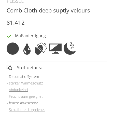
PLISSEE
Vorhangschals
Comb Cloth deep suptly velours
Kissen
Ösenschals
Tischdecke
81.412
Fensterbilder
Maßanfertigung
Gardinenstange
Stoffe
Panneaux
Stoffdetails:
Decomatic-System
starker Wärmeschutz
Abdunkelnd
Feuchtraum geeignet
feucht abwischbar
Schlafbereich geeignet