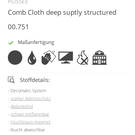
PLISSEE
Vorhangschals
Comb Cloth deep suptly structured
Kissen
Ösenschals
Tischdecke
00.751
Fensterbilder
Maßanfertigung
Gardinenstange
Stoffe
Panneaux
Stoffdetails:
Decomatic-System
starker Wärmeschutz
Abdunkelnd
schwer entflammbar
Feuchtraum geeignet
feucht abwischbar