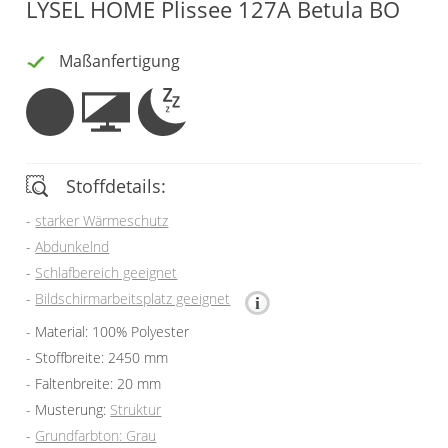
LYSEL HOME Plissee 127A Betula BO
Vorhangschals
Kissen
Maßanfertigung
Ösenschals
Tischdecke
Fensterbilder
Gardinenstange
Stoffdetails:
Stoffe
starker Wärmeschutz
Abdunkelnd
Panneaux
Schlafbereich geeignet
Bildschirmarbeitsplatz geeignet
Material: 100% Polyester
Stoffbreite: 2450 mm
Faltenbreite: 20 mm
Musterung:
Struktur
Grundfarbton: Grau