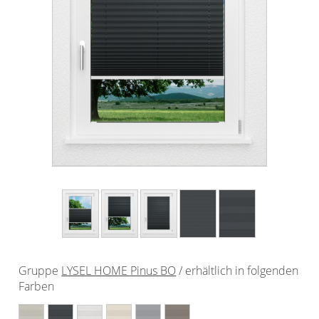
Outdoor-Plissees
Plissee mit Muster
Plissee günstig
Bildergalerie
Plissee Modelle
Plissee Befestigungen
Plissee Messanleitung
Plissee Waschanleitung
Schienensysteme
Zubehör / Ersatzteile
Gruppe
LYSEL HOME Pinus BO
/ erhältlich in folgenden
Rollo
Farben
Dachfenster Rollo
Rollos nach Maß