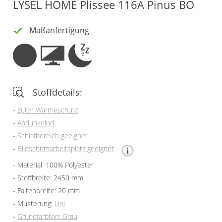
LYSEL HOME Plissee 116A Pinus BO
Vorhangschals
Kissen
Maßanfertigung
Ösenschals
Tischdecke
Fensterbilder
Gardinenstange
Stoffdetails:
Stoffe
guter Wärmeschutz
Abdunkelnd
Panneaux
Schlafbereich geeignet
Bildschirmarbeitsplatz geeignet
Material: 100% Polyester
Stoffbreite: 2450 mm
Faltenbreite: 20 mm
Musterung:
Uni
Grundfarbton: Grau