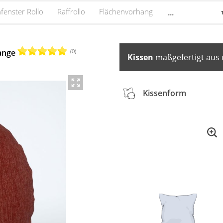
fenster Rollo
Raffrollo
Flächenvorhang
...
(0)
ange
Kissen
maßgefertigt aus 
Kissenform