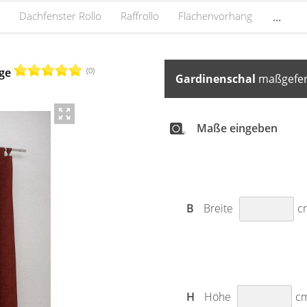
Dachfenster Rollo
Raffrollo
Flächenvorhang
...
(0)
nge
Gardinenschal
maßgefert
Maße eingeben
B
Breite
c
H
Höhe
c