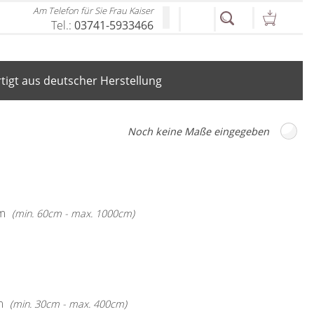
Am Telefon für Sie Frau Kaiser
Tel.:
03741-5933466
igt aus deutscher Herstellung
m
(min. 60cm - max. 1000cm)
m
(min. 30cm - max. 400cm)