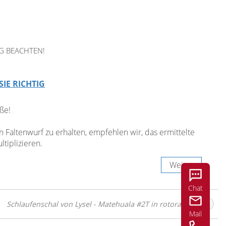
G BEACHTEN!
SIE RICHTIG
ße!
Faltenwurf zu erhalten, empfehlen wir, das ermittelte
tiplizieren.
Weiter
Chat
Schlaufenschal von Lysel - Matehuala #2T in rotorange
Mail