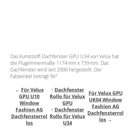
Gardinenstange
Stoffe
Panneaux
Das Kunststoff-Dachfenster GPU U34 von Velux hat
die Flügelinnenmaße 1174 mm x 739 mm. Das
Dachfenster wird seit 2000 hergestellt. Der
Falzwinkel beträgt 96°
←
Für Velux
↑
Dachfenster
Für Velux GPU
GPU U10
Rollo für Velux
UK04 Window
Window
GPU
Fashion AG
Fashion AG
↑
Dachfenster
Dachfensterrol
Dachfensterrol
Rollo für Velux
los
→
los
U34