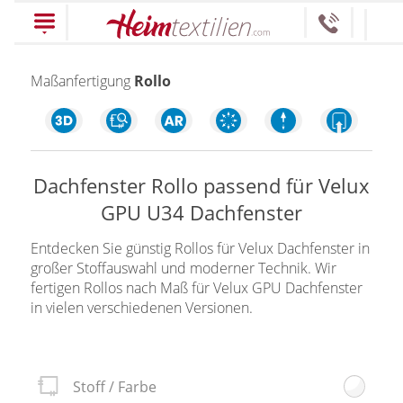
PRODUKTE
Maßanfertigung
Rollo
schließen
Dachfenster Rollo passend für Velux
Plissee
GPU U34 Dachfenster
Rollo
Plissee nach Maß
Entdecken Sie günstig Rollos für Velux Dachfenster in
Faltstores in
großer Stoffauswahl und moderner Technik. Wir
Rollos nach Maß
fertigen Rollos nach Maß für Velux GPU Dachfenster
Standardgrößen
Rollos in Standardgrößen
in vielen verschiedenen Versionen.
Wabenplissee
Thermo Rollo
Verdunklungsplissee
Doppelrollo
Stoff / Farbe
Sonnenschutz Plissee