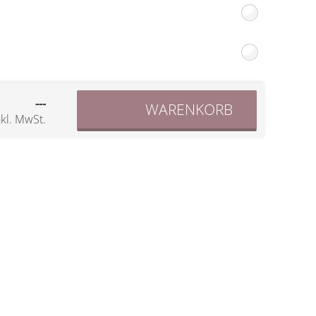
---
WARENKORB
nkl. MwSt.