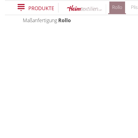
Rollo
Pli
PRODUKTE
Maßanfertigung
Rollo
PRODUKTE
schließen
Plissee
Rollo
Plissee nach Maß
Faltstores in Standardgrößen
Rollos nach Maß
Wabenplissee
Rollos in Standardgrößen
Verdunklungsplissee
Thermo Rollo
Sonnenschutz Plissee
Doppelrollo
Outdoor-Plissees
Klemmrollo
Plissee mit Muster