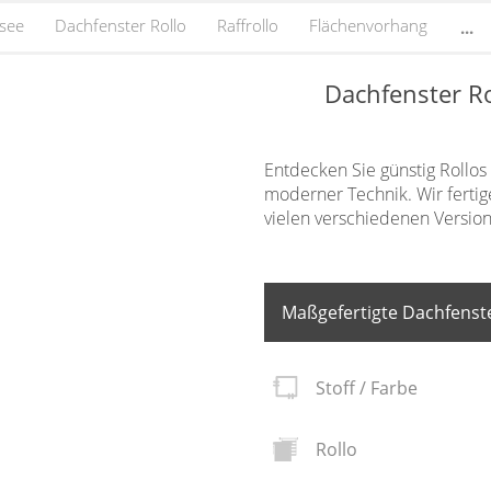
ssee
Dachfenster Rollo
Raffrollo
Flächenvorhang
...
Dachfenster R
Entdecken Sie günstig Rollos
moderner Technik. Wir fertig
vielen verschiedenen Versio
Maßgefertigte Dachfenste
Stoff / Farbe
Rollo