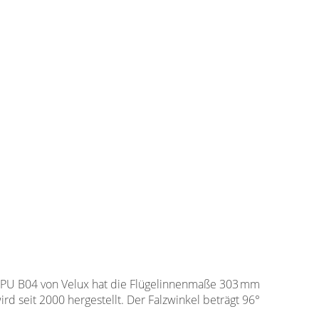
GPU B04 von Velux hat die Flügelinnenmaße 303 mm
rd seit 2000 hergestellt. Der Falzwinkel beträgt 96°