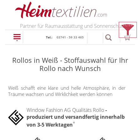
PRODUKTE
Partner für Raumausstattung und Sonnenschutz
FILTER
Tel.:
03741 - 59 33 465
schließen
Rollos in Weiß - Stoffauswahl für Ihr
Plissee
Rollo nach Wunsch
Rollo
Plissee nach Maß
Weiß schafft eine klare und helle Atmosphäre, in der
Faltstores in
Träume wachsen und Wirklichkeit werden können
Rollos nach Maß
Standardgrößen
Rollos in Standardgrößen
Window Fashion AG Qualitäts Rollo
-
Wabenplissee
produziert und versandfertig innerhalb
Thermo Rollo
Verdunklungsplissee
*
von 3-5 Werktagen
Doppelrollo
Sonnenschutz Plissee