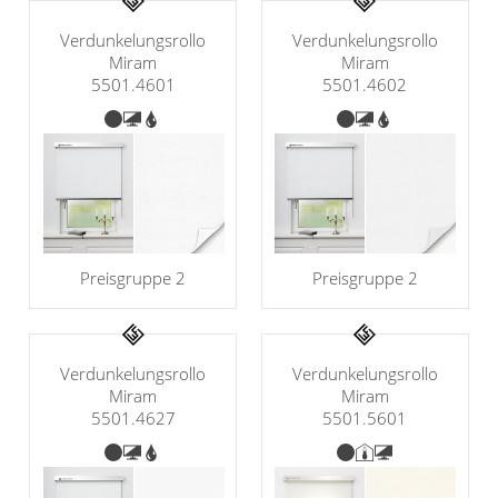
Klemmrollo
Outdoor-Plissees
Rollo Kinderzimmer
Verdunkelungsrollo
Verdunkelungsrollo
Plissee mit Muster
Miram
Miram
Bambusrollo
5501.4601
5501.4602
Plissee günstig
Rollo mit Motiv & Muster
Bildergalerie
Rollo ausmessen
Plissee Modelle
Rollo Modelle
Plissee Befestigungen
Rollo Ersatzteile &
Plissee Messanleitung
Zubehör
Preisgruppe 2
Preisgruppe 2
Plissee Waschanleitung
Dachfenster Rollo
Schienensysteme
Raffrollo
Verdunkelungsrollo
Verdunkelungsrollo
Zubehör / Ersatzteile
Miram
Miram
5501.5601
5501.4627
Flächenvorhang
Raffrollos nach Maß
Raffrollos günstig
Lamellenvorhang
Flächenvorhang nach