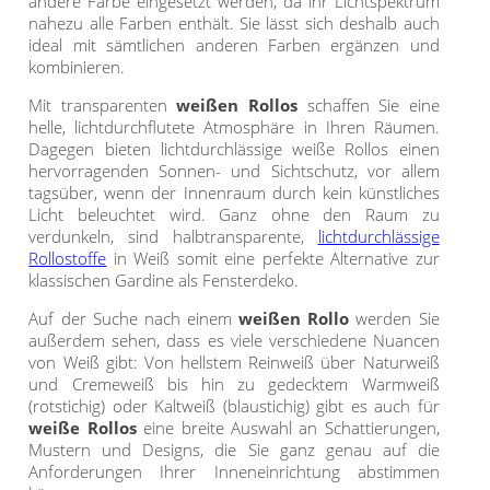
andere Farbe eingesetzt werden, da ihr Lichtspektrum
nahezu alle Farben enthält. Sie lässt sich deshalb auch
ideal mit sämtlichen anderen Farben ergänzen und
kombinieren.
Mit transparenten
weißen Rollos
schaffen Sie eine
helle, lichtdurchflutete Atmosphäre in Ihren Räumen.
Dagegen bieten lichtdurchlässige weiße Rollos einen
hervorragenden Sonnen- und Sichtschutz, vor allem
tagsüber, wenn der Innenraum durch kein künstliches
Licht beleuchtet wird. Ganz ohne den Raum zu
verdunkeln, sind halbtransparente,
lichtdurchlässige
Rollostoffe
in Weiß somit eine perfekte Alternative zur
klassischen Gardine als Fensterdeko.
Auf der Suche nach einem
weißen Rollo
werden Sie
außerdem sehen, dass es viele verschiedene Nuancen
von Weiß gibt: Von hellstem Reinweiß über Naturweiß
und Cremeweiß bis hin zu gedecktem Warmweiß
(rotstichig) oder Kaltweiß (blaustichig) gibt es auch für
weiße Rollos
eine breite Auswahl an Schattierungen,
Mustern und Designs, die Sie ganz genau auf die
Anforderungen Ihrer Inneneinrichtung abstimmen