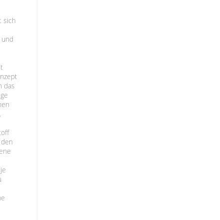
 sich
e und
t
onzept
h das
ige
hen
.
off
t den
iene
je
u
he