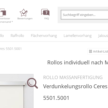
stenloser
Bewertungen
FAQ
erversand *
llo
Raffrollo
Flächenvorhang
Lamellenvorhang
Jalous
eres 5501.5001
Artikel-Lis
Rollos
individuell nach 
ROLLO MASSANFERTIGUNG
Verdunkelungsrollo Ceres
5501.5001