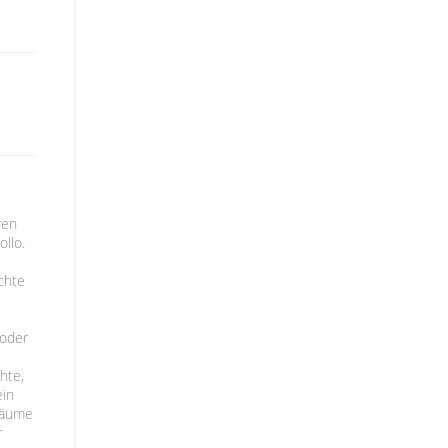
ren
llo.
chte
 oder
hte,
ein
Räume
r