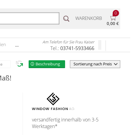
0
WARENKORB
0,00 €
Am Telefon für Sie Frau Kaiser
ien
...
Tel.:
03741-5933466
Beschreibung
te
Maß!
versandfertig innerhalb von 3-5
Werktagen*