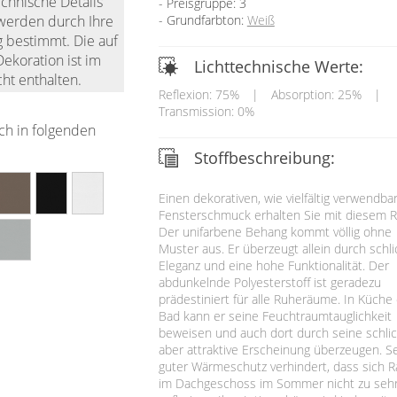
echnische Details
Preisgruppe: 3
Grundfarbton:
Weiß
werden durch Ihre
g bestimmt. Die auf
ekoration ist im
Lichttechnische Werte:
ht enthalten.
Reflexion: 75%
|
Absorption: 25%
|
Transmission: 0%
ich in folgenden
Stoffbeschreibung:
Einen dekorativen, wie vielfältig verwendba
Fensterschmuck erhalten Sie mit diesem Ro
Der unifarbene Behang kommt völlig ohne
Muster aus. Er überzeugt allein durch schli
Eleganz und eine hohe Funktionalität. Der
abdunkelnde Polyesterstoff ist geradezu
prädestiniert für alle Ruheräume. In Küche
Bad kann er seine Feuchtraumtauglichkeit
beweisen und auch dort durch seine schlic
aber attraktive Erscheinung überzeugen. S
guter Wärmeschutz verhindert, dass sich 
im Dachgeschoss im Sommer nicht zu seh