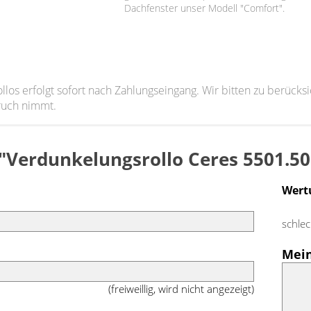
Dachfenster unser Modell "Comfort".
ollos erfolgt sofort nach Zahlungseingang. Wir bitten zu berück
ruch nimmt.
 "Verdunkelungsrollo Ceres 5501.5
Wert
schlec
Mei
(freiweillig, wird nicht angezeigt)