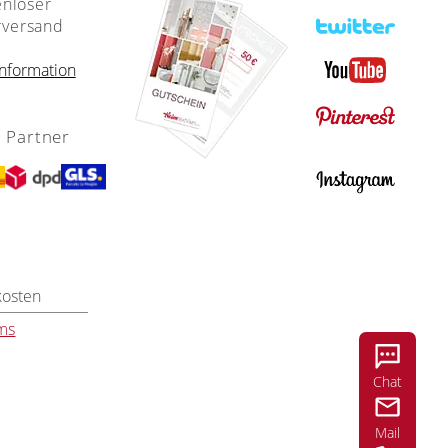
enloser
rversand
nformation
 Partner
kosten
ms
Chat
Mail