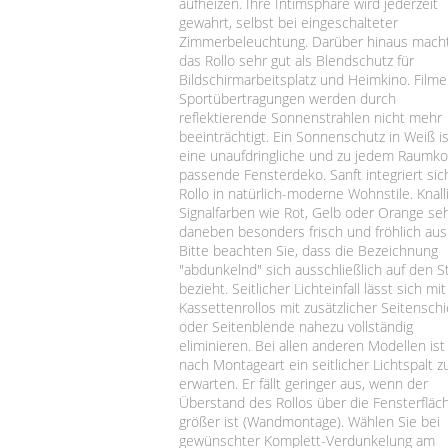
aufheizen. Ihre Intimsphäre wird jederzeit
gewahrt, selbst bei eingeschalteter
Zimmerbeleuchtung. Darüber hinaus macht
das Rollo sehr gut als Blendschutz für
Bildschirmarbeitsplatz und Heimkino. Film
Sportübertragungen werden durch
reflektierende Sonnenstrahlen nicht mehr
beeinträchtigt. Ein Sonnenschutz in Weiß is
eine unaufdringliche und zu jedem Raumk
passende Fensterdeko. Sanft integriert sic
Rollo in natürlich-moderne Wohnstile. Knall
Signalfarben wie Rot, Gelb oder Orange se
daneben besonders frisch und fröhlich aus
Bitte beachten Sie, dass die Bezeichnung
"abdunkelnd" sich ausschließlich auf den St
bezieht. Seitlicher Lichteinfall lässt sich mi
Kassettenrollos mit zusätzlicher Seitensch
oder Seitenblende nahezu vollständig
eliminieren. Bei allen anderen Modellen ist 
nach Montageart ein seitlicher Lichtspalt z
erwarten. Er fällt geringer aus, wenn der
Überstand des Rollos über die Fensterfläc
größer ist (Wandmontage). Wählen Sie bei
gewünschter Komplett-Verdunkelung am