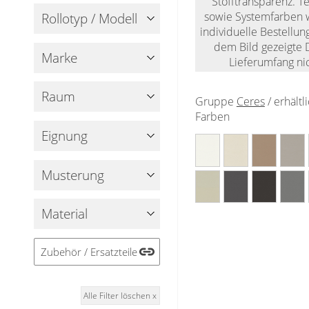
Stofftransparenz. T
Holzjalousien
Messanleitung
Sichtschutz
sowie Systemfarben 
Rollotyp / Modell
Jalousie ausmessen
individuelle Bestellun
Lamellen Ersatzteile & Zubehör
Scheibengardinen
Balkonbespannung nach Maß
Jalousien ohne Bohren
dem Bild gezeigte D
Marke
Konfigurator
Lieferumfang nic
Galerie
Sonnensegel
Scheibengardinen
Raum
Gardinenschals
Gruppe
Ceres
/ erhältl
Outdoor-Plissees
Farben
Messanleitung
Fliegengitter
Schlaufenschals
Eignung
Vorhangschals
Kissen
Ösenschals
Musterung
Tischdecke
Material
Fensterbilder
Gardinenstange
Zubehör / Ersatzteile
Stoffe
Alle Filter löschen x