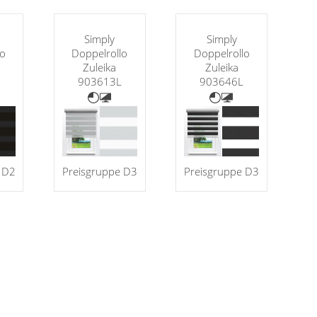
Simply
Simply
lo
Doppelrollo
Doppelrollo
Zuleika
Zuleika
903613L
903646L
 D2
Preisgruppe D3
Preisgruppe D3