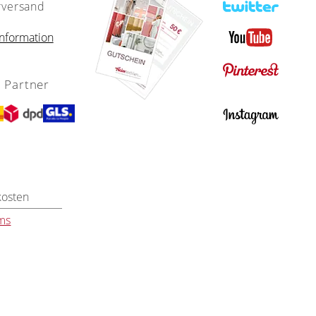
rversand
nformation
 Partner
kosten
ms