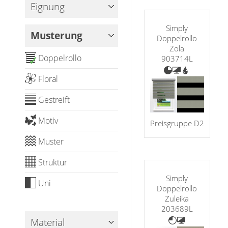
Panneaux
Eignung
Simply
Musterung
Doppelrollo
Zola
Doppelrollo
903714L
✓
Floral
Gestreift
Motiv
Preisgruppe D2
Muster
Struktur
Simply
Uni
Doppelrollo
Zuleika
203689L
Material