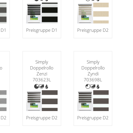
 D1
Preisgruppe D1
Preisgruppe D2
Simply
Simply
lo
Doppelrollo
Doppelrollo
Zenzi
Zyndi
703623L
703698L
 D2
Preisgruppe D2
Preisgruppe D2