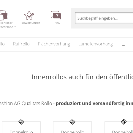
stenloser
Bewertungen
FAQ
erversand *
llo
Raffrollo
Flächenvorhang
Lamellenvorhang
...
Innenrollos auch für den öffentl
shion AG Qualitäts Rollo
- produziert und versandfertig i
Doppelrollo
Doppelrollo
Doppelrol