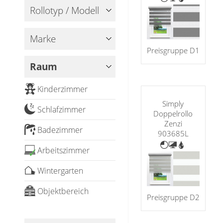
Holzjalousien
Rollotyp / Modell
Messanleitung
Sichtschutz
Jalousie ausmessen
Lamellen Ersatzteile & Zubehör
Scheibengardinen
Balkonbespannung nach Maß
Jalousien ohne Bohren
Marke
Konfigurator
Galerie
Preisgruppe D1
Sonnensegel
Scheibengardinen
Raum
Gardinenschals
Outdoor-Plissees
Messanleitung
Kinderzimmer
Fliegengitter
Schlaufenschals
Simply
Vorhangschals
Schlafzimmer
Doppelrollo
Kissen
Ösenschals
Zenzi
Badezimmer
903685L
Tischdecke
Arbeitszimmer
✓
Fensterbilder
Wintergarten
Gardinenstange
Objektbereich
Preisgruppe D2
Stoffe