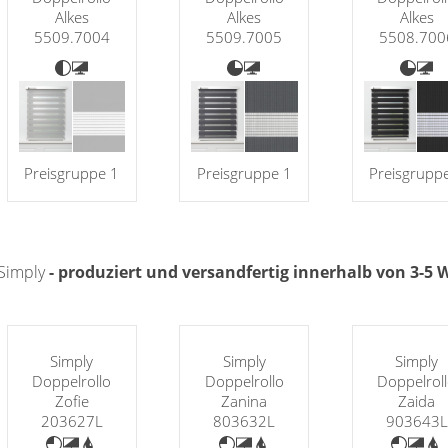
Alkes
Alkes
Alkes
5509.7004
5509.7005
5508.700
Preisgruppe 1
Preisgruppe 1
Preisgrupp
 Simply
- produziert und versandfertig innerhalb von 3-5
Simply
Simply
Simply
Doppelrollo
Doppelrollo
Doppelrol
Zofie
Zanina
Zaida
203627L
803632L
903643L