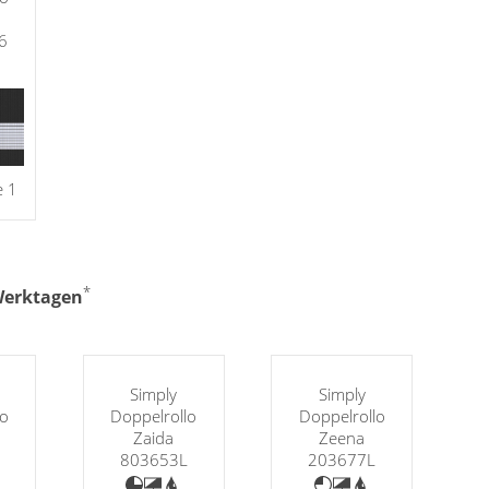
6
e 1
*
 Werktagen
Simply
Simply
lo
Doppelrollo
Doppelrollo
Zaida
Zeena
803653L
203677L