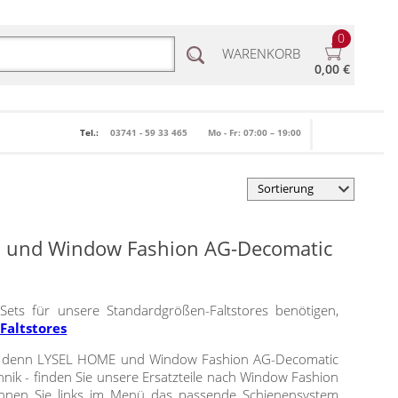
0
WARENKORB
0,00 €
Tel.:
03741 - 59 33 465
Mo - Fr: 07:00 – 19:00
ME und Window Fashion AG-Decomatic
ets für unsere Standardgrößen-Faltstores benötigen,
Faltstores
- denn LYSEL HOME und Window Fashion AG-Decomatic
nik - finden Sie unsere Ersatzteile nach Window Fashion
önnen Sie links im Menü das passende Schienensystem