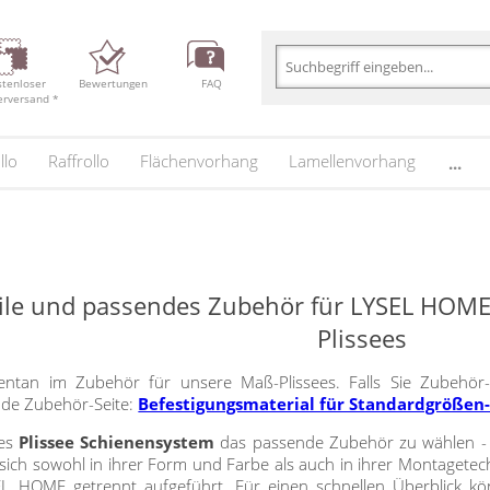
stenloser
Bewertungen
FAQ
erversand *
llo
Raffrollo
Flächenvorhang
Lamellenvorhang
...
teile und passendes Zubehör für LYSEL HO
Plissees
ntan im Zubehör für unsere Maß-Plissees. Falls Sie Zubehör-S
ende Zubehör-Seite:
Befestigungsmaterial für Standardgrößen-
des
Plissee Schienensystem
das passende Zubehör zu wählen 
ich sowohl in ihrer Form und Farbe als auch in ihrer Montagetech
 HOME getrennt aufgeführt. Für einen schnellen Überblick k