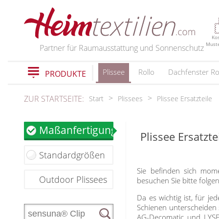
PRODUKTE
Ko
Must
Partner für Raumausstattung und Sonnenschutz
Plissee
Rollo
Dachfenster Ro
PRODUKTE
schließen
ZUR STARTSEITE:
Start
Plissees
Plissee Ersatzteile
Plissee
Maßanfertigung
Plissee Ersatz
Plissee nach Maß
Faltstores in Standardgrößen
Standardgrößen
Wabenplissee
Sie befinden sich mome
Verdunklungsplissee
Outdoor Plissees
besuchen Sie bitte folg
Sonnenschutz Plissee
Da es wichtig ist, für je
Outdoor-Plissees
Schienen unterscheiden s
Plissee mit Muster
AG-Decomatic und LYSEL