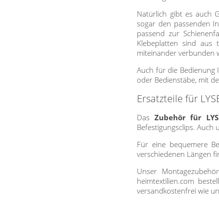
Gardinenstange
Natürlich gibt es auch 
sogar den passenden Inb
Stoffe
passend zur Schienenfa
Klebeplatten sind aus
Panneaux
miteinander verbunden w
Auch für die Bedienung 
oder Bedienstäbe, mit de
Ersatzteile für LY
Das
Zubehör für LYS
Befestigungsclips. Auch 
Für eine bequemere Be
verschiedenen Längen fin
Unser Montagezubehö
heimtextilien.com beste
versandkostenfrei wie u