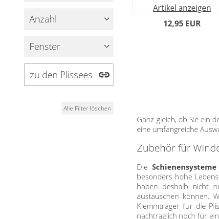
Standard Flächengardinen
Bambusrollo
Artikel anzeigen
Zubehör für Raffrollos
Jalousien
Lamellen nach Maß
Technik
Anzahl
Rollo mit Motiv & Muster
12,95 EUR
Fensterformen
Zubehör für Vorhänge in
Markisenstoff
Jalousien nach Maß
Rollo ausmessen
Ausstattung / Details
Standardgrößen
günstige Jalousien in Standardgrößen
Fenster
Rollo Modelle
Individual Druck
Balkon
Markisenstoff nach Maß
Holzjalousien
Rollo Ersatzteile & Zubehör
Messanleitung
Sichtschutz
Jalousie ausmessen
zu den Plissees
Lamellen Ersatzteile & Zubehör
Scheibengardinen
Balkonbespannung nach Maß
Jalousien ohne Bohren
Konfigurator
Galerie
Sonnensegel
Scheibengardinen
Alle Filter löschen
Ganz gleich, ob Sie ein
Gardinenschals
Outdoor-Plissees
eine umfangreiche Auswa
Messanleitung
Fliegengitter
Zubehör für Wind
Schlaufenschals
Vorhangschals
Kissen
Die
Schienensysteme
Ösenschals
besonders hohe Lebensd
haben deshalb nicht nu
Tischdecke
austauschen können. We
Klemmträger für die Pli
Fensterbilder
nachträglich noch für e