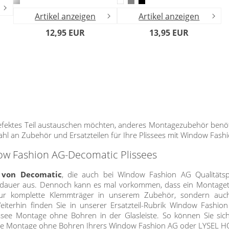
Artikel anzeigen
Artikel anzeigen
12,95 EUR
13,95 EUR
 defektes Teil austauschen möchten, anderes Montagezubehör benöt
hl an Zubehör und Ersatzteilen für Ihre Plissees mit Window Fa
ow Fashion AG-Decomatic Plissees
 von Decomatic
, die auch bei Window Fashion AG Qualitätsp
auer aus. Dennoch kann es mal vorkommen, dass ein Montagete
r komplette Klemmträger in unserem Zubehör, sondern auch ve
iterhin finden Sie in unserer Ersatzteil-Rubrik Window Fashi
ssee Montage ohne Bohren in der Glasleiste. So können Sie sic
ine Montage ohne Bohren Ihrers Window Fashion AG oder LYSEL HO