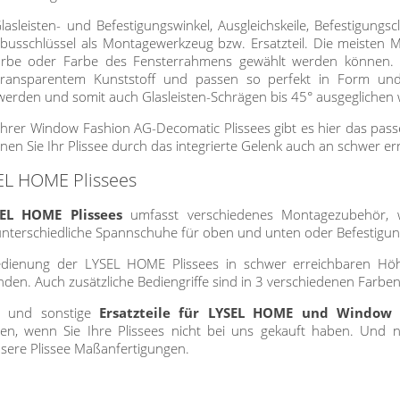
Glasleisten- und Befestigungswinkel, Ausgleichskeile, Befestigu
usschlüssel als Montagewerkzeug bzw. Ersatzteil. Die meisten Mo
rbe oder Farbe des Fensterrahmens gewählt werden können. Klei
 transparentem Kunststoff und passen so perfekt in Form un
erden und somit auch Glasleisten-Schrägen bis 45° ausgeglichen
Ihrer Window Fashion AG-Decomatic Plissees gibt es hier das pass
nen Sie Ihr Plissee durch das integrierte Gelenk auch an schwer e
SEL HOME Plissees
EL HOME Plissees
umfasst verschiedenes Montagezubehör, wi
unterschiedliche Spannschuhe für oben und unten oder Befestigung
dienung der LYSEL HOME Plissees in schwer erreichbaren Höh
den. Auch zusätzliche Bediengriffe sind in 3 verschiedenen Farbe
r und sonstige
Ersatzteile für LYSEL HOME und Window
llen, wenn Sie Ihre Plissees nicht bei uns gekauft haben. Und 
nsere Plissee Maßanfertigungen.