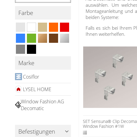
auswählen. Um welches 
Plissee günstig
Montageanleitung und au
Farbe
Bildergalerie
beiden Systeme:
Plissee Modelle
Falls es sich bei Ihrem P
Plissee Befestigungen
Ihnen weiterhelfen.
Plissee Messanleitung
Plissee Waschanleitung
Schienensysteme
Marke
Zubehör / Ersatzteile
Cosiflor
Rollo
LYSEL HOME
Dachfenster Rollo
Rollos nach Maß
Rollos in Standardgrößen
Window Fashion AG
Raffrollo
Thermo Rollo
Decomatic
Doppelrollo
Flächenvorhang
Raffrollos nach Maß
SET Sensuna® Clip Decomat
Klemmrollo
Raffrollos günstig
Window Fashion #1W
Lamellenvorhang
Flächenvorhang nach Maß
Befestigungen
Rollo Kinderzimmer
Standard Raffrollos