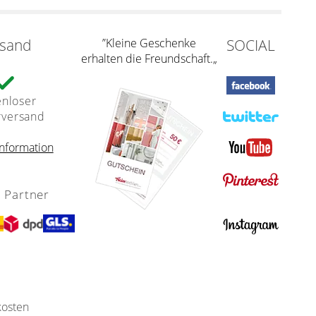
rsand
”Kleine Geschenke
SOCIAL
erhalten die Freundschaft.„
enloser
rversand
nformation
 Partner
kosten