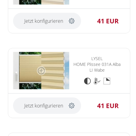
Vorhangschals
Kissen
41 EUR
Ösenschals
Jetzt konfigurieren
Tischdecke
Fensterbilder
Gardinenstange
LYSEL
Stoffe
HOME Plissee 031A Alba
LI Wabe
Panneaux
41 EUR
Jetzt konfigurieren