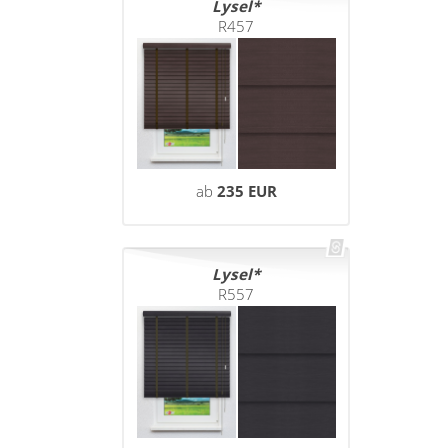
Lysel
R457
ab
235 EUR
Lysel
R557