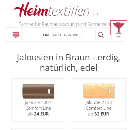
PRODUKTE
Partner für Raumausstattung und Sonnenschutz
FILTER
Tel.:
03741 - 59 33 465
schließen
Jalousien in Braun - erdig,
Plissee
natürlich, edel
Rollo
Plissee nach Maß
Faltstores in
Dachfenster Rollo
Rollos nach Maß
Standardgrößen
Rollos in Standardgrößen
Raffrollo
Jalousie 1007
Jalousie 2753
Wabenplissee
Comfort Line
Comfort Line
Thermo Rollo
Flächenvorhang
Raffrollos nach Maß
ab
24 EUR
ab
32 EUR
Verdunklungsplissee
Doppelrollo
Raffrollos günstig
Lamellenvorhang
Sonnenschutz Plissee
Flächenvorhang nach