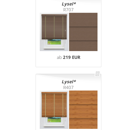
Lysel
R707
ab
219 EUR
Lysel
R407