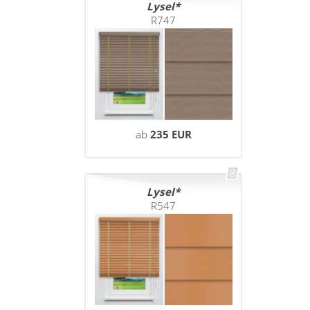
Lysel
R747
ab
235 EUR
Lysel
R547