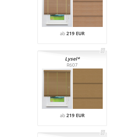
Maß
Sonnensegel
Scheibengardinen
Konfigurator
Gardinenschals
Outdoor-Plissees
ab
219 EUR
Messanleitung
Fliegengitter
Schlaufenschals
Vorhangschals
Kissen
Ösenschals
Lysel
Tischdecke
R607
Fensterbilder
Gardinenstange
Stoffe
Panneaux
ab
219 EUR