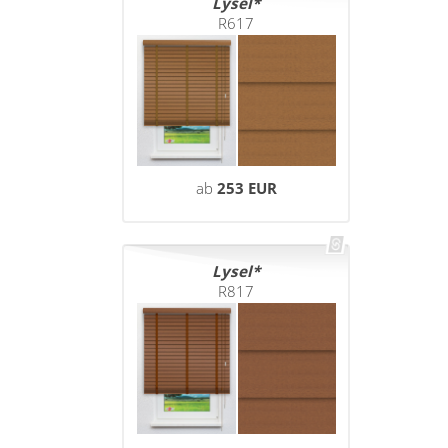
Lysel
R617
ab
253 EUR
Lysel
R817