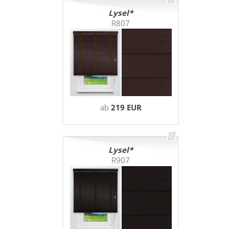
Lysel
R807
ab
219 EUR
Lysel
R907