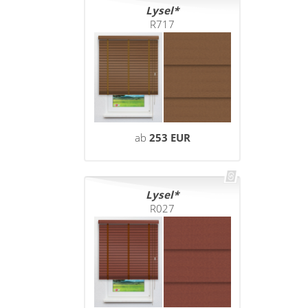
Lysel
R717
ab
253 EUR
Lysel
R027