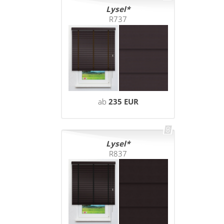
Lysel
R737
ab
235 EUR
Lysel
R837