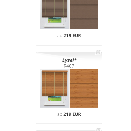
Maß
Sonnensegel
Scheibengardinen
Konfigurator
Gardinenschals
Outdoor-Plissees
Messanleitung
Fliegengitter
Schlaufenschals
ab
219 EUR
Vorhangschals
Kissen
Ösenschals
Tischdecke
Lysel
R407
Fensterbilder
Gardinenstange
Stoffe
Panneaux
ab
219 EUR