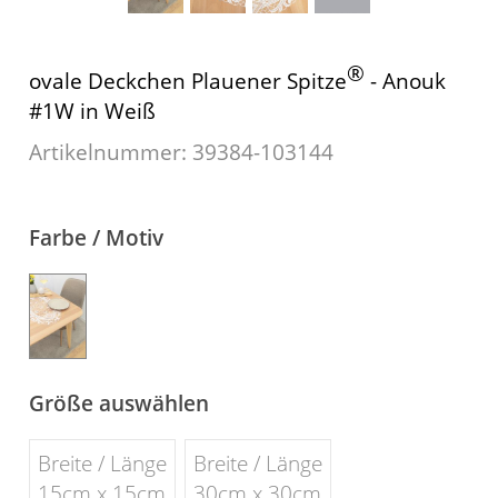
Gardinenstange
®
ovale Deckchen Plauener Spitze
- Anouk
Stoffe
#1W in Weiß
Panneaux
Artikelnummer: 39384-
103144
Farbe / Motiv
Größe auswählen
Breite / Länge
Breite / Länge
15cm x 15cm
30cm x 30cm