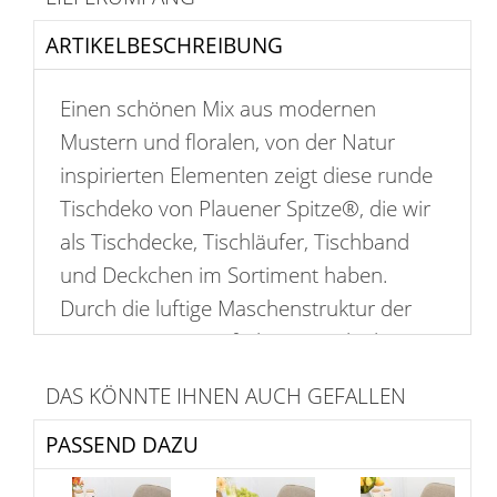
ARTIKELBESCHREIBUNG
Einen schönen Mix aus modernen
Mustern und floralen, von der Natur
inspirierten Elementen zeigt diese runde
Tischdeko von Plauener Spitze®, die wir
als Tischdecke, Tischläufer, Tischband
und Deckchen im Sortiment haben.
Durch die luftige Maschenstruktur der
transparenten, unifarbenen Deko kommt
eine angenehme Leichtigkeit, durch das
DAS KÖNNTE IHNEN AUCH GEFALLEN
in sich stimmige und symmetrische
Design auch eine gewisse Harmonie in
PASSEND DAZU
den Raum. In der Umrandung sind