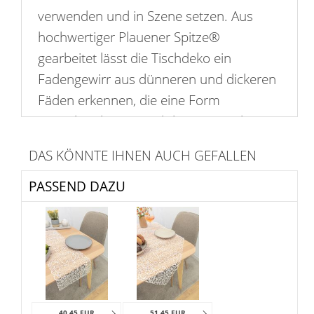
verwenden und in Szene setzen. Aus
hochwertiger Plauener Spitze®
gearbeitet lässt die Tischdeko ein
Fadengewirr aus dünneren und dickeren
Fäden erkennen, die eine Form
entstehen lassen und das Gerüst der
Tischdecke bilden. Eine schöne
DAS KÖNNTE IHNEN AUCH GEFALLEN
Lebendigkeit und Dynamik, aber auch
eine gewisse Leichtigkeit kommen mit
PASSEND DAZU
diesem Modell in den Raum, das zu
Inspiration und Kreativität dient.
Besonders effektvoll wirkt die Deko, wenn
Sie auf eine cleane Oberfläche gelegt
oder eine weitere unifarbene
Tischwäsche gelegt wird.
40,45 EUR
51,45 EUR