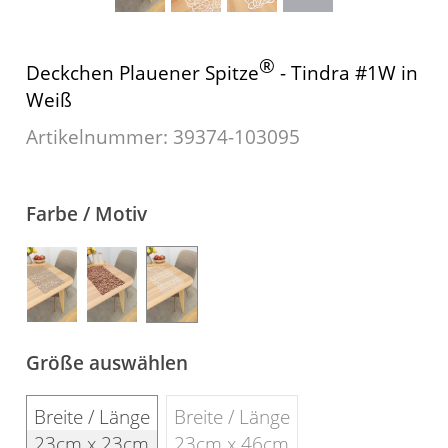
Gardinenstange
®
Deckchen Plauener Spitze
- Tindra #1W in
Stoffe
Weiß
Panneaux
Artikelnummer: 39374-
103095
Farbe / Motiv
Größe auswählen
Breite / Länge
Breite / Länge
23cm x 23cm
23cm x 46cm