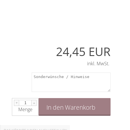
24,45 EUR
inkl. MwSt.
▼
▲
In den Warenkorb
Menge