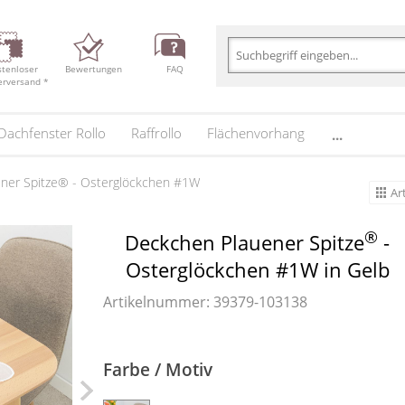
stenloser
Bewertungen
FAQ
erversand *
Dachfenster Rollo
Raffrollo
Flächenvorhang
...
ner Spitze® - Osterglöckchen #1W
Ar
®
Deckchen Plauener Spitze
-
Osterglöckchen #1W in Gelb
Artikelnummer: 39379-
103138
Farbe / Motiv