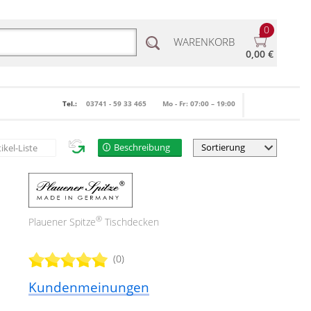
0
WARENKORB
0,00 €
Tel.:
03741 - 59 33 465
Mo - Fr: 07:00 – 19:00
Beschreibung
tikel-Liste
®
Plauener Spitze
Tischdecken
(0)
Kundenmeinungen