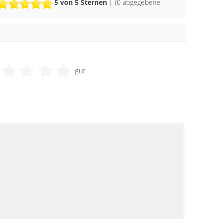
5
von 5 Sternen
| (
0
abgegebene
gut