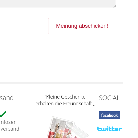
rsand
”Kleine Geschenke
SOCIAL
erhalten die Freundschaft.„
enloser
rversand