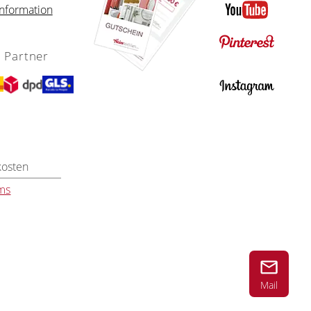
nformation
 Partner
kosten
ms
Mail