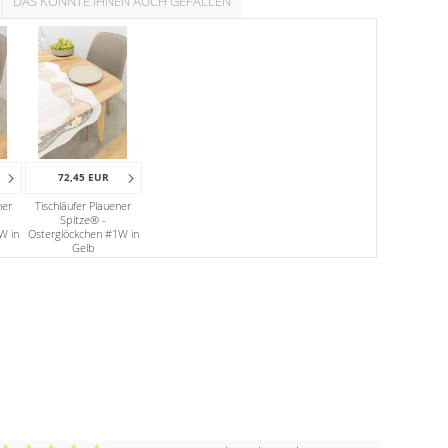
DAS KÖNNTE IHNEN AUCH GEFALLEN
72,45 EUR
ner
Tischläufer Plauener
Spitze® -
W in
Osterglöckchen #1W in
Gelb