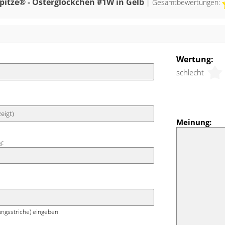
n derselben Farbe aufgestickt.
pitze® - Osterglöckchen #1W in Gelb
| Gesamtbewertungen:
en, natürlichen Weißton namens Ecru
eko zeigt ein vom Frühling und von der
t inspiriertes Design. Die lindgrüne
Wertung:
 in pastelligem Vanillegelb und Orange
schlecht
rzissen tragen zusätzlich zu einer
ladenden Atmosphäre bei.
Meinung:
:
g)
ngsstriche) eingeben.