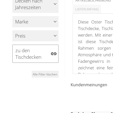
Decken nach
Fensterbilder
ARTIKELBESCHREIBUNG
Jahreszeiten
LIEFERUMFANG
Gardinenstange
Marke
Diese Oster Tis
Stoffe
Tischdecke, Tisch
Panneaux
werden. Mit eine
Preis
ist diese Tischd
Rahmen sorgen f
zu den
Atmosphäre und 
Tischdecken
Fadengewirrs in 
zeichnet eine fe
Deko nach und
Alle Filter löschen
Gedanken eines v
Kundenmeinungen
Entlang dieser 
Blümchen angeordne
Flair und eine m
der farbigen Um