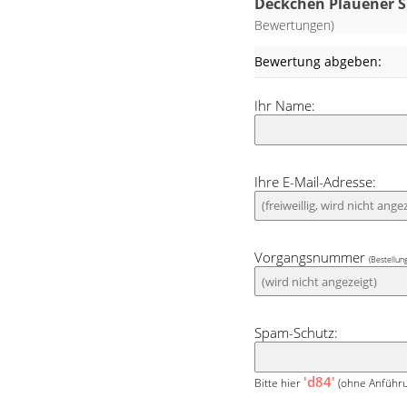
Plauener Spitze® i
Deckchen Plauener S
Bewertungen)
Die in dem mild
Bewertung abgeben:
gestaltete Tischd
schönen Osterzei
Ihr Name:
Umrandung und die
gestalteten Na
freundlichen, ein
Ihre E-Mail-Adresse:
Vorgangsnummer
(Bestellun
Spam-Schutz:
'd84'
Bitte hier
(ohne Anführu