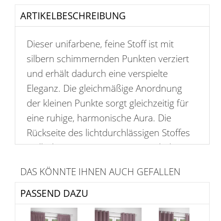
ARTIKELBESCHREIBUNG
Dieser unifarbene, feine Stoff ist mit
silbern schimmernden Punkten verziert
und erhält dadurch eine verspielte
Eleganz. Die gleichmäßige Anordnung
der kleinen Punkte sorgt gleichzeitig für
eine ruhige, harmonische Aura. Die
Rückseite des lichtdurchlässigen Stoffes
stellt das Muster in Negativ-Optik dar,
eine schöne Basis für immer wieder neue
DAS KÖNNTE IHNEN AUCH GEFALLEN
Looks. Indem Sie mit Abstufungen der
Farben spielen und durch unifarbene
PASSEND DAZU
Deko-Elemente das Muster für sich