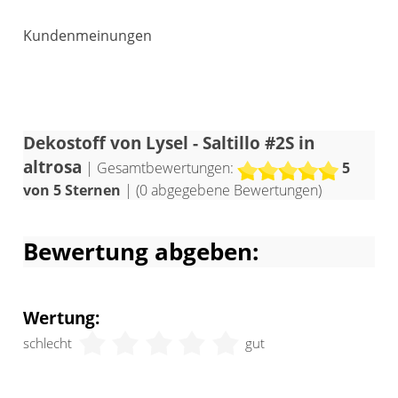
Vanilletöne, frisches Weiß sowie helle
oder dunkle Holzmöbel besonders gut.
Kundenmeinungen
Akzente in lebendigem Grün und edlem
Violett bieten sich ebenfalls an.
Dekostoff von Lysel - Saltillo #2S in
altrosa
| Gesamtbewertungen:
5
von 5 Sternen
| (
0
abgegebene Bewertungen)
Bewertung abgeben:
Wertung:
schlecht
gut