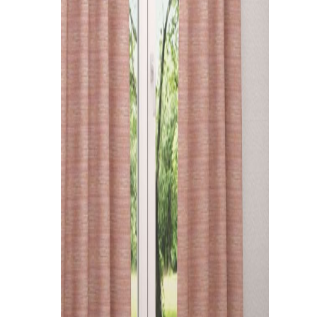
Kissen
Tischdecke
Fensterbilder
Gardinenstange
Stoffe
Panneaux