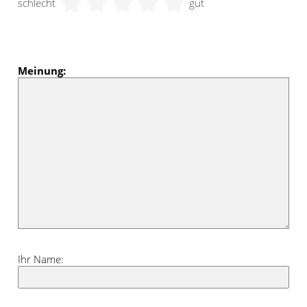
schlecht
gut
eine gradlinige Optik dar, die mit einer
der zahlreichen zur Auswahl stehenden
Rollo Designs vervollständigt wird.
Meinung:
Die abgebildete Variante zeigt das Rollo
in Hellgrau. Es verleiht der Atmosphäre
eine edle Note. Rosa und Altrosa
profitieren dabei ganz besonders.
Hellgrau eignet sich für gediegene
Einrichtungsstile, egal ob in klassisch
oder modern.
Ihr Name: