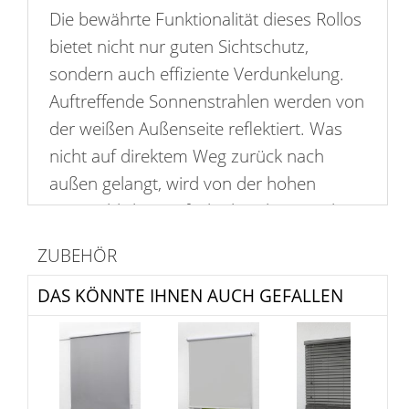
Die bewährte Funktionalität dieses Rollos
bietet nicht nur guten Sichtschutz,
sondern auch effiziente Verdunkelung.
Auftreffende Sonnenstrahlen werden von
der weißen Außenseite reflektiert. Was
nicht auf direktem Weg zurück nach
außen gelangt, wird von der hohen
Materialdichte einfach absorbiert. Neben
einfallendem Licht schützt das Rollo
ZUBEHÖR
somit auch sehr gut gegen Wärme. Die
Bedienung geschieht wie gewohnt
DAS KÖNNTE IHNEN AUCH GEFALLEN
stufenlos, schnell und zuverlässig mit
einer Kette, die wahlweise links oder
rechts am Rollo befestigt werden kann.
Ähnlich flexibel zeigt sich das Rollo bei