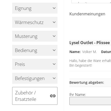
damit genau an I
Gardinenstange
Eignung
sich über die an 
Kundenmeinungen
Stoffe
frei vor der F
Wärme­schutz
Lichteinfall mit 
Panneaux
Wünschen zu regu
Musterung
Grau hat oft etwa
Lysel Outlet - Pliss
denen klare Farb
Bedienung
Name:
Volker M.
Datu
oder auch Lila d
Hallo, habe die Ware erhal
einen Touch Mode
Preis
Bin begeistert!
Befestigungen
Bewertung abgeben:
Zubehör /
Ihr Name:
Ersatzteile