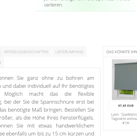
variieren.
ARTIKELEIGENSCHAFTEN
LIEFERUMFANG
DAS KÖNNTE IH
N
 können Sie ganz ohne zu bohren am
 und dabei individuell auf Ihr benötigtes
. Möglich macht das die flexible
 bei der Sie die Spannschnüre erst bei
47,45 EUR
as benötigte Maß bringen. Bestellen Sie
Lysel - Qualitätsro
rößer, als die Höhe Ihres Fensterflügels.
Tageslicht anthra
#1W
önnen Sie mit etwas handwerklichem
see ebenfalls um bis zu 15 cm kürzen und