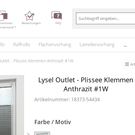
stenloser
Bewertungen
FAQ
erversand *
llo
Raffrollo
Flächenvorhang
Lamellenvorhang
...
Outlet - Plissee Klemmen Anthrazit #1W
Ar
Lysel Outlet - Plissee Klemmen
Anthrazit #1W
Artikelnummer: 18373-
54434
Farbe / Motiv