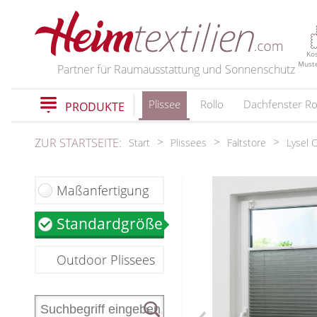
PRODUKTE
Ko
Must
Partner für Raumausstattung und Sonnenschutz
Plissee
Rollo
Dachfenster Ro
PRODUKTE
schließen
ZUR STARTSEITE:
Start
Plissees
Faltstore
Lysel 
Plissee
Maßanfertigung
Plissee nach Maß
Faltstores in Standardgrößen
Standardgrößen
Wabenplissee
Verdunklungsplissee
Outdoor Plissees
Sonnenschutz Plissee
Outdoor-Plissees
Plissee mit Muster