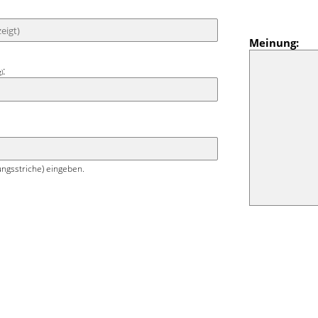
Meinung:
:
g)
ngsstriche) eingeben.