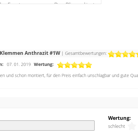
hr Fenster anpassen. Das Plissee lässt
den Schienen angebrachten Bediengriffe
ensterfläche positionieren, um den
dem lichtdurchlässigen Stoff nach Ihren
lieren.
s Seriöses und strenges. In Räumen, in
ee Klemmen Anthrazit #1W
| Gesamtbewertungen:
en, zum Beispiel ein Orange, ein Gelb
m:
07. 01. 2019
Wertung:
ekorative Akzente setzen kann es aber
ten und schon montiert, für den Preis einfach unschlagbar und gute Qual
rne bringen.
Wertung:
schlecht