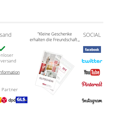
rsand
”Kleine Geschenke
SOCIAL
erhalten die Freundschaft.„
enloser
rversand
nformation
 Partner