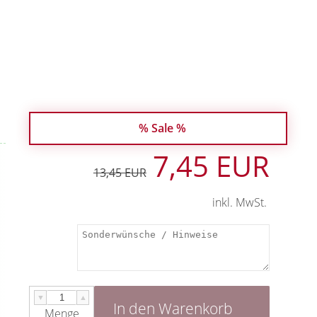
% Sale %
7,45 EUR
13,45 EUR
inkl. MwSt.
▼
▲
In den Warenkorb
Menge