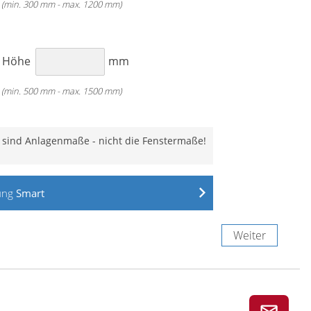
(min. 300 mm - max. 1200 mm)
Classic
Classic
Motor
H
Höhe
mm
(min. 500 mm - max. 1500 mm)
 sind Anlagenmaße - nicht die Fenstermaße!
n mit Spannhaltern
ung
Smart
Weiter
Weiter