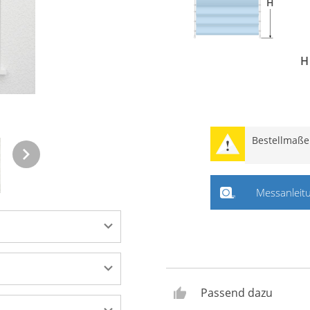
H
Smart
Bestellmaße
- ohne Bohre
Messanleit
Professional
Passend dazu
tert neben seiner