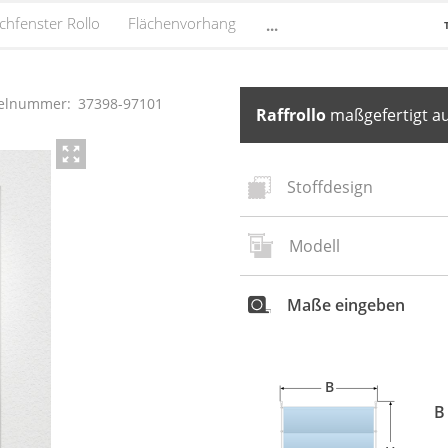
chfenster Rollo
Flächenvorhang
...
kelnummer:
37398
-
97101
Raffrollo
maßgefertigt au
Stoffdesign
Modell
Neues
S
Maße eingeben
B