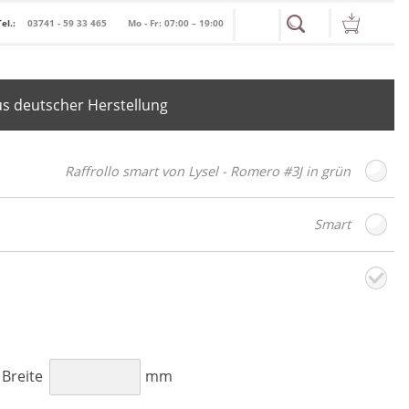
Tel.:
03741 - 59 33 465
Mo - Fr: 07:00 – 19:00
s deutscher Herstellung
Raffrollo smart von Lysel - Romero #3J in grün
Smart
toffdesign
Weiter
B
Breite
mm