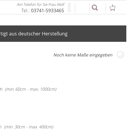
Am Telefon für Sie Frau Wolf
Tel.:
03741-5933465
igt aus deutscher Herstellung
m
(min. 60cm - max. 1000cm)
m
(min. 30cm - max. 400cm)