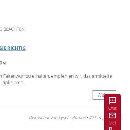
G BEACHTEN!
SIE RICHTIG
ße!
Faltenwurf zu erhalten, empfehlen wir, das ermittelte
tiplizieren.
Weiter
Chat
Dekoschal von Lysel - Romero #2T in grün
Mail