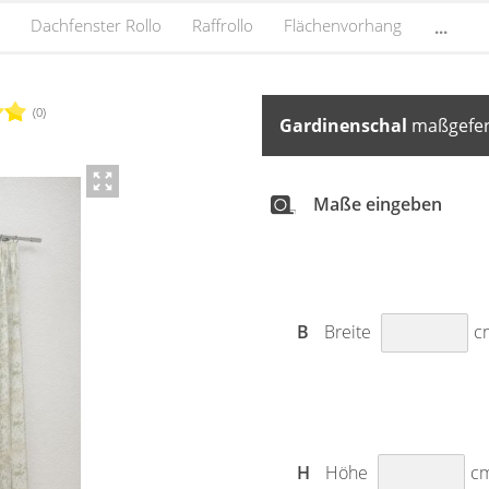
Dachfenster Rollo
Raffrollo
Flächenvorhang
...
(0)
Gardinenschal
maßgefert
Maße eingeben
B
Breite
c
H
Höhe
c